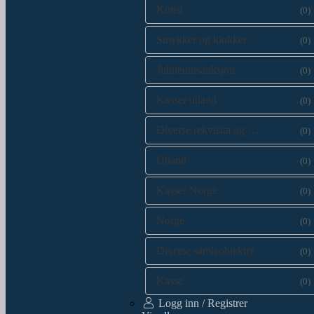
Kunst
(0)
Smykker og klokker
(0)
Jubileumsauksjon
(0)
Kasser utland
(0)
Diverse rekvisita og kataloger
(0)
Utland
(0)
Kasser Norge
(0)
Norge
(0)
Diverse samleobjekter
(0)
Kasse
(0)
Logg inn / Registrer