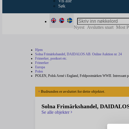
Vis alle
Søk
Nyest
Avsluttes snart
Most P
Hjem
Solna Frimärkshandel, DAIDALOS AB. Online Auktion nr. 24
Frimerker, postkort etc.
Frimerker
Europa
Polen
POLEN, Polsk Armé i England, Feldpostmärken WWII. Intressant part
×
Budrunden er avsluttet for dette objektet.
Solna Frimärkshandel, DAIDALOS 
Se alle objekter