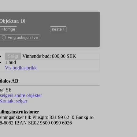
Objektnr. 10
forrige
neste
Følg auksjon live
Solgt
Vinnende bud:
800,00
SEK
1 bud
Vis budhistorikk
dalos AB
na, SE
 selgers andre objekter
Kontakt selger
alingsinstruksjoner
alningar sker till: Plusgiro 831 99 62 -0 Bankgiro
8-6082 IBAN SE02 9500 0099 6026