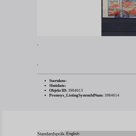
.
.
Startdato:
Sluttdato:
Objekt ID:
3984613
Promsys_ListingSystemIdNum:
3984614
Standardspråk