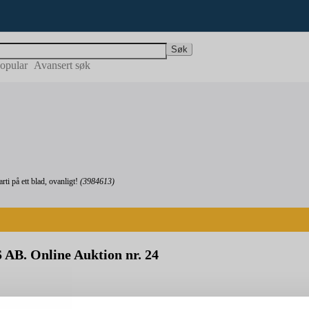
Søk
opular
Avansert søk
i på ett blad, ovanligt!
(3984613)
AB. Online Auktion nr. 24