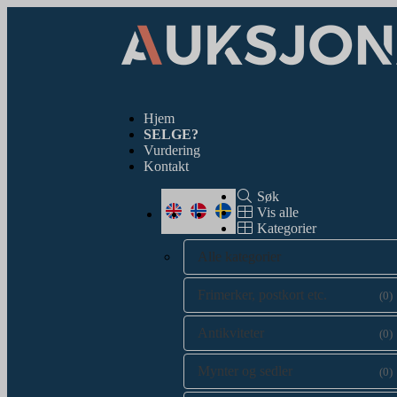
Hjem
SELGE?
Vurdering
Kontakt
Søk
Vis alle
Kategorier
Alle kategorier
Frimerker, postkort etc.
(0)
Antikviteter
(0)
Mynter og sedler
(0)