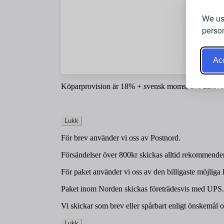
We use
person
Acc
Köparprovision är 18% + svensk moms, dvs 22.5%
Lukk
För brev använder vi oss av Postnord.
Försändelser över 800kr skickas alltid rekommender
För paket använder vi oss av den billigaste möjliga 
Paket inom Norden skickas företrädesvis med UPS.
Vi skickar som brev eller spårbart enligt önskemål o
Lukk