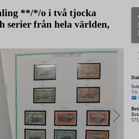
g **/*/o i två tjocka
serier från hela världen,
Dai
Sol
Vis
Bet
Bet
571