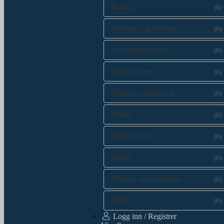
Kunst
(0)
Smykker og klokker
(0)
Jubileumsauksjon
(0)
Kasser utland
(0)
Diverse rekvisita og kataloger
(0)
Utland
(0)
Kasser Norge
(0)
Norge
(0)
Diverse samleobjekter
(0)
Kasse
(0)
Logg inn / Registrer