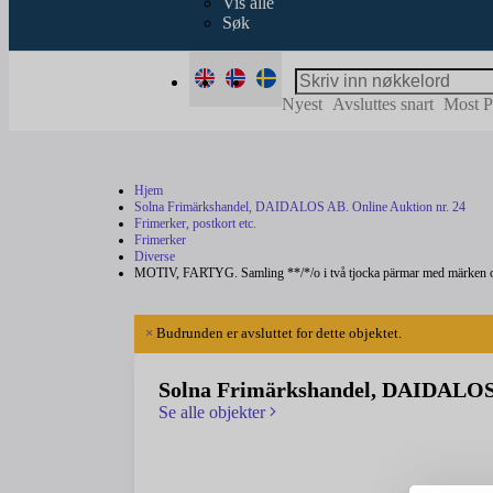
Vis alle
Søk
Nyest
Avsluttes snart
Most P
Hjem
Solna Frimärkshandel, DAIDALOS AB. Online Auktion nr. 24
Frimerker, postkort etc.
Frimerker
Diverse
MOTIV, FARTYG. Samling **/*/o i två tjocka pärmar med märken och 
×
Budrunden er avsluttet for dette objektet.
Solna Frimärkshandel, DAIDALOS 
Se alle objekter