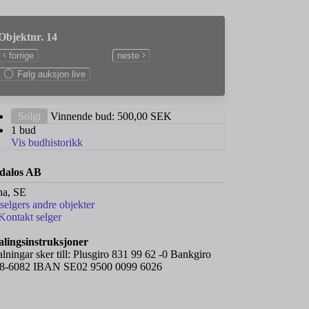
Objektnr. 14
forrige
neste
Følg auksjon live
Solgt
Vinnende bud:
500,00
SEK
1 bud
Vis budhistorikk
dalos AB
na, SE
 selgers andre objekter
Kontakt selger
alingsinstruksjoner
alningar sker till: Plusgiro 831 99 62 -0 Bankgiro
8-6082 IBAN SE02 9500 0099 6026