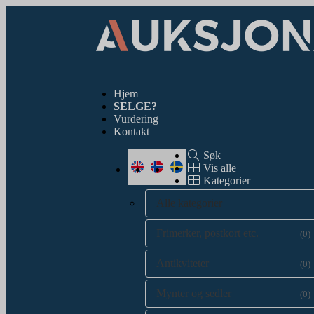
Hjem
SELGE?
Vurdering
Kontakt
Søk
Vis alle
Kategorier
Alle kategorier
Frimerker, postkort etc.
(0)
Antikviteter
(0)
Mynter og sedler
(0)