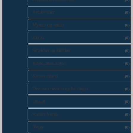
Antikviteter
(0)
Mynter og sedler
(0)
Kunst
(0)
Smykker og klokker
(0)
Jubileumsauksjon
(0)
Kasser utland
(0)
Diverse rekvisita og kataloger
(0)
Utland
(0)
Kasser Norge
(0)
Norge
(0)