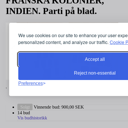
FRANSKA KOLONIER,
INDIEN. Parti på blad.
We use cookies on our site to enhance your user expe
personalized content, and analyze our traffic.
Cookie P
Accept all
Reject non-essential
Preferences
.
Solgt
Vinnende bud:
900,00
SEK
14 bud
Vis budhistorikk