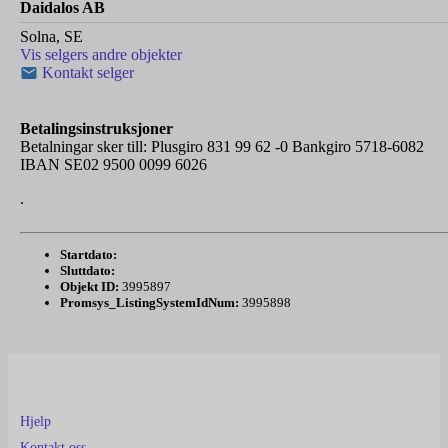
Daidalos AB
Solna, SE
Vis selgers andre objekter
Kontakt selger
Betalingsinstruksjoner
Betalningar sker till: Plusgiro 831 99 62 -0 Bankgiro 5718-6082
IBAN SE02 9500 0099 6026
.
Startdato:
Sluttdato:
Objekt ID:
3995897
Promsys_ListingSystemIdNum:
3995898
Hjelp
Kontakt oss