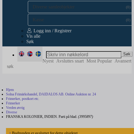
Diverse samleobjekter
(0)
Kasse
(0)
Logg inn / Registrer
Vis alle
Søk
Søk
Nyest
Avsluttes snart
Most Popular
Avansert
søk
Hjem
Solna Frimärkshandel, DAIDALOS AB. Online Auktion nr. 24
Frimerker, postkort etc.
Frimerker
Verden øvrig
Diverse
FRANSKA KOLONIER, INDIEN. Parti på blad.
(3995897)
×
Budrunden er avsluttet for dette objektet.