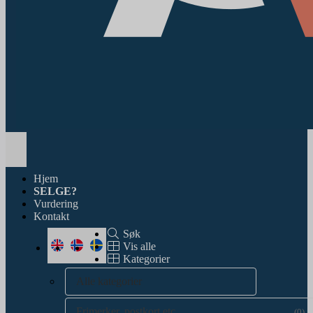
Toggle
navigation
Hjem
SELGE?
Vurdering
Kontakt
Søk
Vis alle
Kategorier
Alle kategorier
Frimerker, postkort etc.
(0)