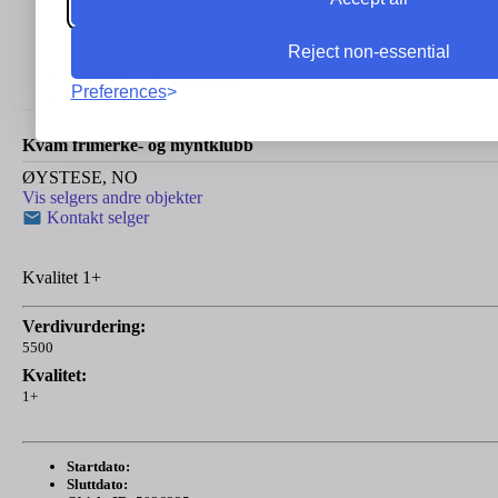
Reject non-essential
Startbud:
3 300,00
NOK
Preferences
0 bud
Kvam frimerke- og myntklubb
ØYSTESE, NO
Vis selgers andre objekter
Kontakt selger
Kvalitet 1+
Verdivurdering:
5500
Kvalitet:
1+
Startdato:
Sluttdato: