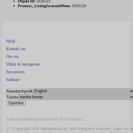
Objekt ID:
5026325
Promsys_ListingSystemIdNum:
5026326
Hjelp
Kontakt oss
Om oss
Vilkår & betingelser
Personvern
Sidekart
Standardspråk
Valuta
Auksjonsløsning utviklet av PromSys.no
© Copyright 2026 Auksjonarius.no. Alle rettigheter reservert. Ingen del a