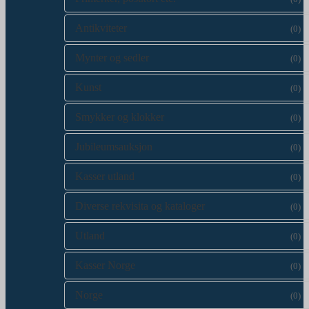
Antikviteter
(0)
Mynter og sedler
(0)
Kunst
(0)
Smykker og klokker
(0)
Jubileumsauksjon
(0)
Kasser utland
(0)
Diverse rekvisita og kataloger
(0)
Utland
(0)
Kasser Norge
(0)
Norge
(0)