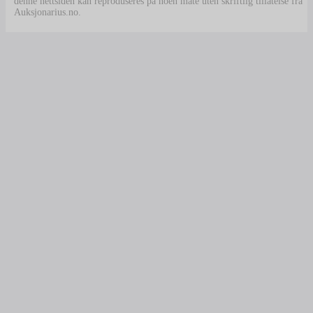
denne nettsiden kan reproduseres på noen måte uten skriftlig tillatelse fra
Auksjonarius.no.