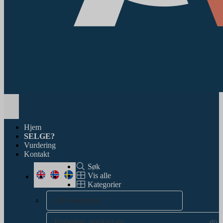
Toggle
navigation
Hjem
SELGE?
Vurdering
Kontakt
Søk
Vis alle
Kategorier
Alle kategorier
Frimerker, postkort etc.
(0)