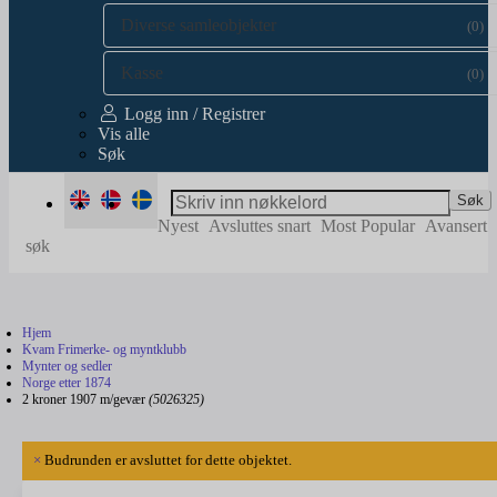
Diverse samleobjekter
(0)
Kasse
(0)
Logg inn / Registrer
Vis alle
Søk
Søk
Nyest
Avsluttes snart
Most Popular
Avansert
søk
Hjem
Kvam Frimerke- og myntklubb
Mynter og sedler
Norge etter 1874
2 kroner 1907 m/gevær
(5026325)
×
Budrunden er avsluttet for dette objektet.