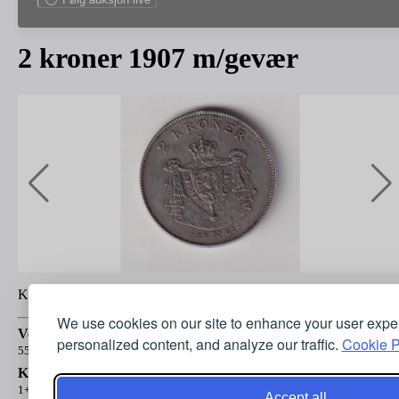
2 kroner 1907 m/gevær
Kvalitet 1+
We use cookies on our site to enhance your user expe
Verdivurdering:
personalized content, and analyze our traffic.
Cookie P
5500
Kvalitet:
1+
Accept all