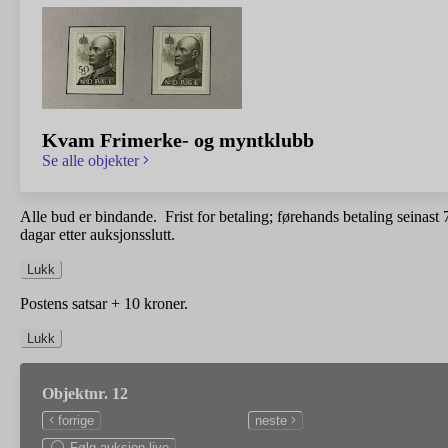
Kvam Frimerke- og myntklubb
Se alle objekter
Alle bud er bindande. Frist for betaling; førehands betaling seinast 
dagar etter auksjonsslutt.
Lukk
Postens satsar + 10 kroner.
Lukk
Objektnr. 12
forrige
neste
Følg auksjon live