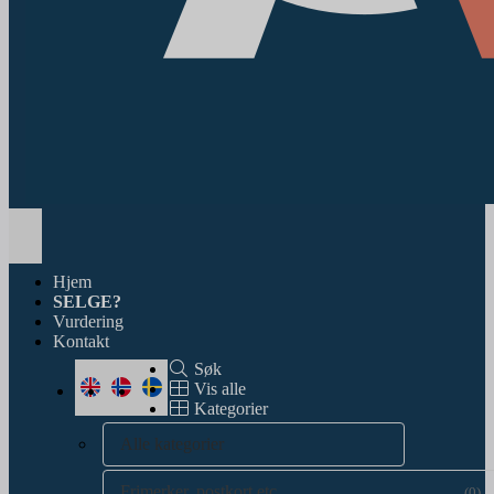
Toggle
navigation
Hjem
SELGE?
Vurdering
Kontakt
Søk
Vis alle
Kategorier
Alle kategorier
Frimerker, postkort etc.
(0)