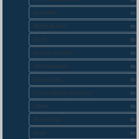
Antikviteter
(0)
Mynter og sedler
(0)
Kunst
(0)
Smykker og klokker
(0)
Jubileumsauksjon
(0)
Kasser utland
(0)
Diverse rekvisita og kataloger
(0)
Utland
(0)
Kasser Norge
(0)
Norge
(0)