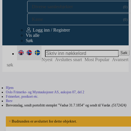
Diverse samleobjekter
(0)
Kasse
(0)
Logg inn / Registrer
Vis alle
Søk
Søk
Nyest
Avsluttes snart
Most Popular
Avansert
søk
Hjem
Oslo Frimerke- og Myntauksjoner AS, auksjon 07, del 2
Frimerker, postkort etc.
Brev
Brevomslag, sendt portofritt stemplet "Vadsø 31.7.1854" og sendt til Vardø.
(5172424)
×
Budrunden er avsluttet for dette objektet.