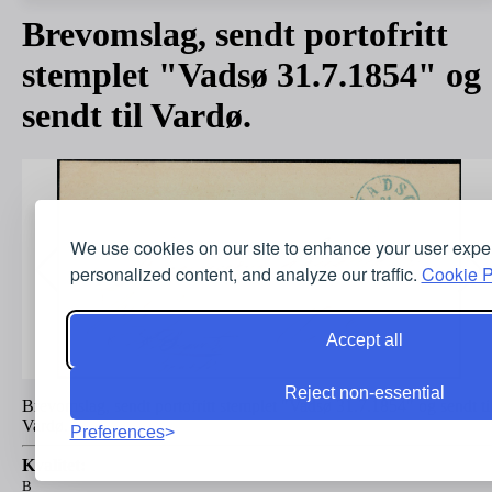
Brevomslag, sendt portofritt
stemplet "Vadsø 31.7.1854" og
sendt til Vardø.
We use cookies on our site to enhance your user expe
personalized content, and analyze our traffic.
Cookie P
Accept all
Reject non-essential
Brevomslag, sendt portofritt stemplet "Vadsø 31.7.1854" og sendt ti
Vardø.
Preferences
Kvalitet:
B