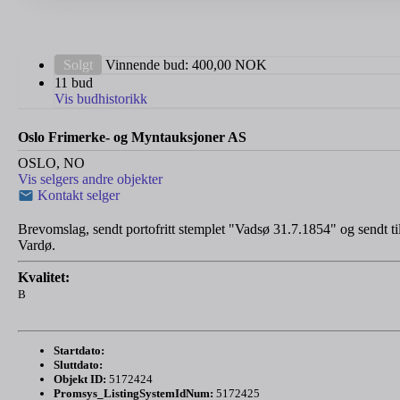
Solgt
Vinnende bud:
400,00
NOK
11 bud
Vis budhistorikk
Oslo Frimerke- og Myntauksjoner AS
OSLO, NO
Vis selgers andre objekter
Kontakt selger
Brevomslag, sendt portofritt stemplet "Vadsø 31.7.1854" og sendt ti
Vardø.
Kvalitet:
B
Startdato:
Sluttdato:
Objekt ID:
5172424
Promsys_ListingSystemIdNum:
5172425