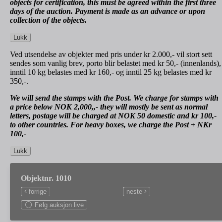
objects for certification, this must be agreed within the first three
days of the auction. Payment is made as an advance or upon
collection of the objects.
Lukk
Ved utsendelse av objekter med pris under kr 2.000,- vil stort sett
sendes som vanlig brev, porto blir belastet med kr 50,- (innenlands),
inntil 10 kg belastes med kr 160,- og inntil 25 kg belastes med kr
350,-.
We will send the stamps with the Post. We charge for stamps with
a price below NOK 2,000,,- they will mostly be sent as normal
letters, postage will be charged at NOK 50 domestic and kr 100,-
to other countries. For heavy boxes, we charge the Post + NKr
100,-
Lukk
Objektnr. 1010
forrige
neste
Følg auksjon live