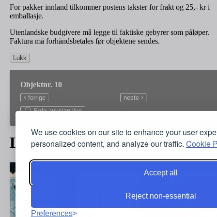
For pakker innland tilkommer postens takster for frakt og 25,- kr i
emballasje.
Utenlandske budgivere må legge til faktiske gebyrer som påløper.
Faktura må forhåndsbetales før objektene sendes.
Lukk
Objektnr. 10
forrige
neste
Følg auksjon live
We use cookies on our site to enhance your user expe
Lott med Våpen 1863
personalized content, and analyze our traffic.
Cookie P
Accept all
Reject non-essential
Preferences