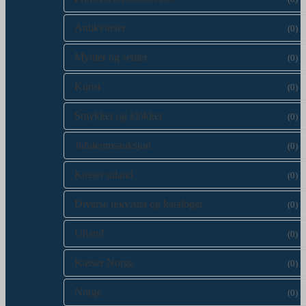
Antikviteter
(0)
Mynter og sedler
(0)
Kunst
(0)
Smykker og klokker
(0)
Jubileumsauksjon
(0)
Kasser utland
(0)
Diverse rekvisita og kataloger
(0)
Utland
(0)
Kasser Norge
(0)
Norge
(0)