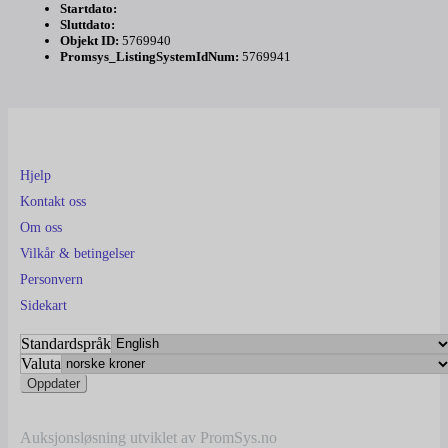
Startdato:
Sluttdato:
Objekt ID:
5769940
Promsys_ListingSystemIdNum:
5769941
Hjelp
Kontakt oss
Om oss
Vilkår & betingelser
Personvern
Sidekart
Standardspråk
Valuta
Auksjonsløsning utviklet av PromSys.no