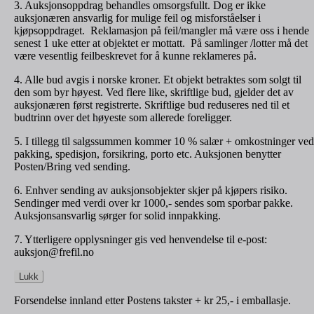
3. Auksjonsoppdrag behandles omsorgsfullt. Dog er ikke
auksjonæren ansvarlig for mulige feil og misforståelser i
kjøpsoppdraget. Reklamasjon på feil/mangler må være oss i hende
senest 1 uke etter at objektet er mottatt. På samlinger /lotter må det
være vesentlig feilbeskrevet for å kunne reklameres på.
4. Alle bud avgis i norske kroner. Et objekt betraktes som solgt til
den som byr høyest. Ved flere like, skriftlige bud, gjelder det av
auksjonæren først registrerte. Skriftlige bud reduseres ned til et
budtrinn over det høyeste som allerede foreligger.
5. I tillegg til salgssummen kommer 10 % salær + omkostninger ved
pakking, spedisjon, forsikring, porto etc. Auksjonen benytter
Posten/Bring ved sending.
6. Enhver sending av auksjonsobjekter skjer på kjøpers risiko.
Sendinger med verdi over kr 1000,- sendes som sporbar pakke.
Auksjonsansvarlig sørger for solid innpakking.
7. Ytterligere opplysninger gis ved henvendelse til e-post:
auksjon@frefil.no
Lukk
Forsendelse innland etter Postens takster + kr 25,- i emballasje.