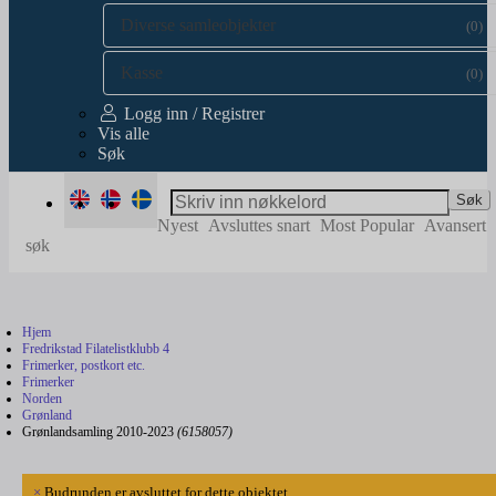
Diverse samleobjekter
(0)
Kasse
(0)
Logg inn / Registrer
Vis alle
Søk
Søk
Nyest
Avsluttes snart
Most Popular
Avansert
søk
Hjem
Fredrikstad Filatelistklubb 4
Frimerker, postkort etc.
Frimerker
Norden
Grønland
Grønlandsamling 2010-2023
(6158057)
×
Budrunden er avsluttet for dette objektet.