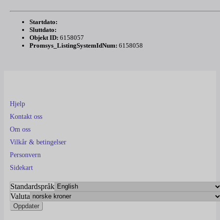
Startdato:
Sluttdato:
Objekt ID:
6158057
Promsys_ListingSystemIdNum:
6158058
Hjelp
Kontakt oss
Om oss
Vilkår & betingelser
Personvern
Sidekart
Standardspråk
Valuta