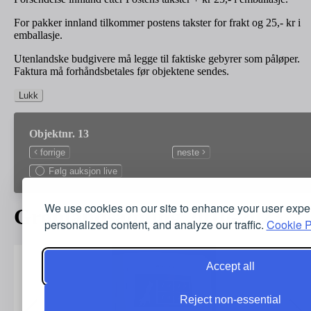
For pakker innland tilkommer postens takster for frakt og 25,- kr i
emballasje.
Utenlandske budgivere må legge til faktiske gebyrer som påløper.
Faktura må forhåndsbetales før objektene sendes.
Lukk
Objektnr. 13
forrige
neste
Følg auksjon live
We use cookies on our site to enhance your user expe
Grønlandsamling 2010-2023
personalized content, and analyze our traffic.
Cookie P
Accept all
Reject non-essential