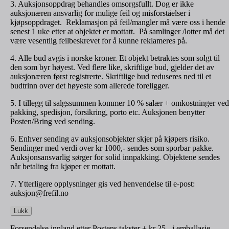
3. Auksjonsoppdrag behandles omsorgsfullt. Dog er ikke
auksjonæren ansvarlig for mulige feil og misforståelser i
kjøpsoppdraget. Reklamasjon på feil/mangler må være oss i hende
senest 1 uke etter at objektet er mottatt. På samlinger /lotter må det
være vesentlig feilbeskrevet for å kunne reklameres på.
4. Alle bud avgis i norske kroner. Et objekt betraktes som solgt til
den som byr høyest. Ved flere like, skriftlige bud, gjelder det av
auksjonæren først registrerte. Skriftlige bud reduseres ned til et
budtrinn over det høyeste som allerede foreligger.
5. I tillegg til salgssummen kommer 10 % salær + omkostninger ved
pakking, spedisjon, forsikring, porto etc. Auksjonen benytter
Posten/Bring ved sending.
6. Enhver sending av auksjonsobjekter skjer på kjøpers risiko.
Sendinger med verdi over kr 1000,- sendes som sporbar pakke.
Auksjonsansvarlig sørger for solid innpakking. Objektene sendes
når betaling fra kjøper er mottatt.
7. Ytterligere opplysninger gis ved henvendelse til e-post:
auksjon@frefil.no
Lukk
Forsendelse innland etter Postens takster + kr 25,- i emballasje.