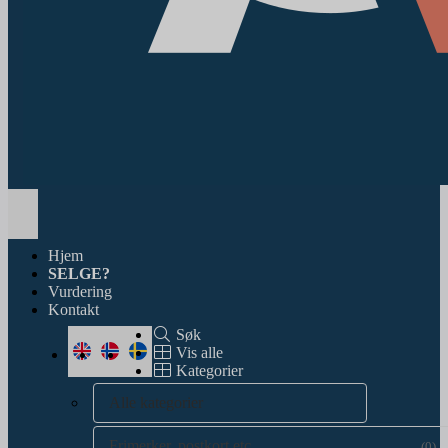
Toggle
navigation
Hjem
SELGE?
Vurdering
Kontakt
Søk
Vis alle
Kategorier
Alle kategorier
Frimerker, postkort etc.
(0)