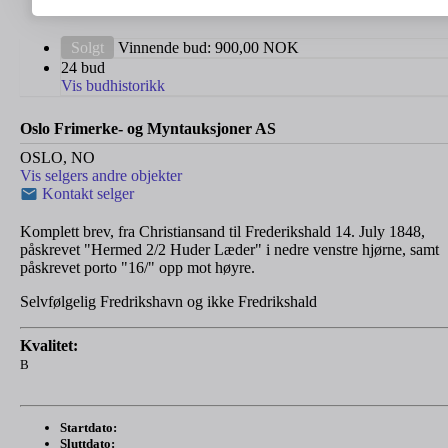
Solgt
Vinnende bud:
900,00
NOK
24 bud
Vis budhistorikk
Oslo Frimerke- og Myntauksjoner AS
OSLO, NO
Vis selgers andre objekter
Kontakt selger
Komplett brev, fra Christiansand til Frederikshald 14. July 1848,
påskrevet "Hermed 2/2 Huder Læder" i nedre venstre hjørne, samt
påskrevet porto "16/" opp mot høyre.
Selvfølgelig Fredrikshavn og ikke Fredrikshald
Kvalitet:
B
Startdato:
Sluttdato: