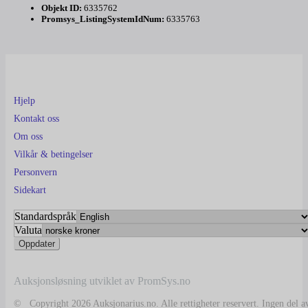
Objekt ID:
6335762
Promsys_ListingSystemIdNum:
6335763
Hjelp
Kontakt oss
Om oss
Vilkår & betingelser
Personvern
Sidekart
Standardspråk
Valuta
Auksjonsløsning utviklet av PromSys.no
© Copyright 2026 Auksjonarius.no. Alle rettigheter reservert. Ingen del a