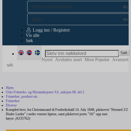
Diverse samleobjekter
(0)
Kasse
(0)
Logg inn / Registrer
Vis alle
Søk
Søk
Nyest
Avsluttes snart
Most Popular
Avansert
søk
Hjem
Oslo Frimerke- og Myntauksjoner AS, auksjon 08, del 2
Frimerker, postkort etc.
Frimerker
Diverse
Komplett brev, fra Christiansand til Frederikshald 14. July 1848, påskrevet "Hermed 2/2
Huder Læder" i nedre venstre hjørne, samt påskrevet porto "16/" opp mot
høyre.
(6335762)