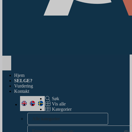
Toggle
navigation
Hjem
SELGE?
Vurdering
Kontakt
Søk
Vis alle
Kategorier
Alle kategorier
Frimerker, postkort etc.
(0)