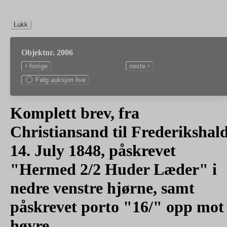
Lukk
Objektnr. 2006
forrige
neste
Følg auksjon live
Komplett brev, fra
Christiansand til Frederikshal
14. July 1848, påskrevet
"Hermed 2/2 Huder Læder" i
nedre venstre hjørne, samt
påskrevet porto "16/" opp mot
høyre.