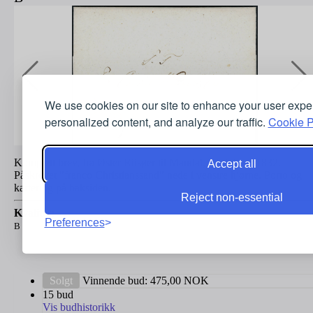
We use cookies on our site to enhance your user expe
personalized content, and analyze our traffic.
Cookie P
Komplett brev, fra Øster Riisøer til Mandal, 14. febuar 1832.
Accept all
Påskrevet "franco Christianssand" nede i venstre hjørne. Porto og
kartering på baksiden.
Reject non-essential
Kvalitet:
Preferences
B
Solgt
Vinnende bud:
475,00
NOK
15 bud
Vis budhistorikk