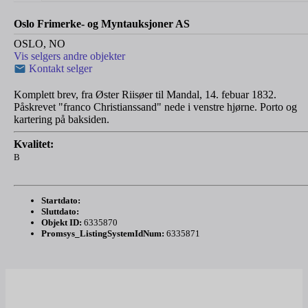
Oslo Frimerke- og Myntauksjoner AS
OSLO, NO
Vis selgers andre objekter
Kontakt selger
Komplett brev, fra Øster Riisøer til Mandal, 14. febuar 1832.
Påskrevet "franco Christianssand" nede i venstre hjørne. Porto og
kartering på baksiden.
Kvalitet:
B
Startdato:
Sluttdato:
Objekt ID:
6335870
Promsys_ListingSystemIdNum:
6335871