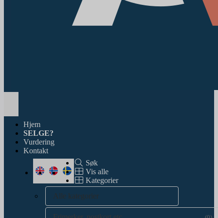
Toggle
navigation
Hjem
SELGE?
Vurdering
Kontakt
Søk
Vis alle
Kategorier
Alle kategorier
Frimerker, postkort etc.
(0)