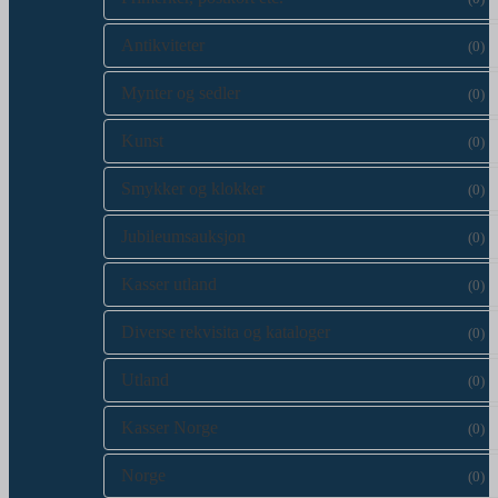
Antikviteter
(0)
Mynter og sedler
(0)
Kunst
(0)
Smykker og klokker
(0)
Jubileumsauksjon
(0)
Kasser utland
(0)
Diverse rekvisita og kataloger
(0)
Utland
(0)
Kasser Norge
(0)
Norge
(0)