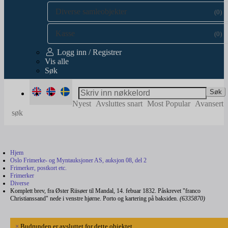
Diverse samleobjekter
(0)
Kasse
(0)
Logg inn / Registrer
Vis alle
Søk
Søk
Nyest
Avsluttes snart
Most Popular
Avansert
søk
Hjem
Oslo Frimerke- og Myntauksjoner AS, auksjon 08, del 2
Frimerker, postkort etc.
Frimerker
Diverse
Komplett brev, fra Øster Riisøer til Mandal, 14. febuar 1832. Påskrevet "franco
Christianssand" nede i venstre hjørne. Porto og kartering på baksiden.
(6335870)
×
Budrunden er avsluttet for dette objektet.