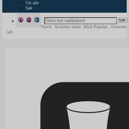
Vis alle
Søk
Søk
Nyest
Avsluttes snart
Most Popular
Avansert
søk