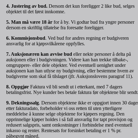
4. Justering av bud.
Dersom det kun foreligger 2 like bud, selges
objektet til det først innkomne.
5. Man må være 18 år
for å by. Vi godtar bud fra yngre personer
dersom en skriftlig tillatelse fra foresatte foreligger.
6. Kommisjonsbud
. Ved bud for andres regning er budgiveren
ansvarlig for at kjøpsvilkårene oppfylles.
7. Auksjonæren kan avvise bud
eller nekte personer å delta på
auksjonen eller i budgivningen. Videre kan han trekke tilbake-,
omgruppere- eller dele objekter. Ved eventuell uenighet under
auksjonen kan han utlyse ny budgivning, eller bestemme hvem av
budgiverne som skal få tilslaget (jfr. Auksjonslovens paragraf 11).
8. Oppgjør
Faktura vil bli sendt ut i etterkant, med 7 dagers
betalingsfrist. Nye kunder bes betale faktura før objektene blir sendt
9. Dekningssalg
. Dersom objektene ikke er oppgjort innen 30 dage
etter fakturadato, forbeholder vi oss retten til uten ytterligere
meddelelse å kunne selge objektene for kjøpers regning. Den
opprinnelige kjøper holdes i så fall ansvarlig for tapt provisjon og
redusert salgspris, samt omkostninger i forbindelse med eventuell
inkasso og renter. Rentesats for forsinket betaling er 1 % pr.
påbegynt måned.