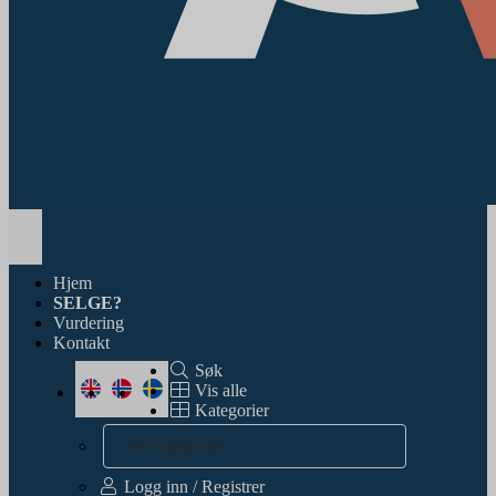
Toggle
navigation
Hjem
SELGE?
Vurdering
Kontakt
Søk
Vis alle
Kategorier
Alle kategorier
Logg inn / Registrer