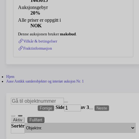
1443015
Auksjonsgebyr
20%
Alle priser er oppgitt i
NOK
Denne auksjonen bruker
maksbud
.
Vilkår & betingelser
Fraktinformasjon
Hjem
Aase Antikk samlerobjekter og interiør auksjon Nr. 1
Side
av 3
Forrige
Neste
Aktiv
Fullført
Sortér