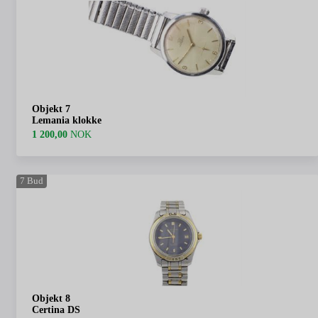
Objekt 7
Lemania klokke
1 200,00
NOK
7
Bud
Objekt 8
Certina DS