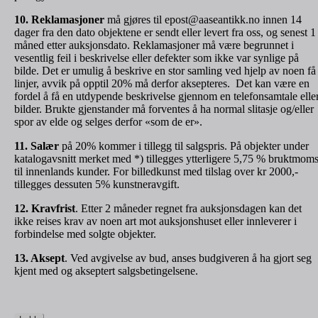
10. Reklamasjoner
må gjøres til epost@aaseantikk.no innen 14
dager fra den dato objektene er sendt eller levert fra oss, og senest 1
måned etter auksjonsdato. Reklamasjoner må være begrunnet i
vesentlig feil i beskrivelse eller defekter som ikke var synlige på
bilde. Det er umulig å beskrive en stor samling ved hjelp av noen få
linjer, avvik på opptil 20% må derfor aksepteres. Det kan være en
fordel å få en utdypende beskrivelse gjennom en telefonsamtale elle
bilder. Brukte gjenstander må forventes å ha normal slitasje og/eller
spor av elde og selges derfor «som de er».
11. Salær
på 20% kommer i tillegg til salgspris. På objekter under
katalogavsnitt merket med *) tillegges ytterligere 5,75 % bruktmom
til innenlands kunder. For billedkunst med tilslag over kr 2000,-
tillegges dessuten 5% kunstneravgift.
12. Kravfrist
. Etter 2 måneder regnet fra auksjonsdagen kan det
ikke reises krav av noen art mot auksjonshuset eller innleverer i
forbindelse med solgte objekter.
13. Aksept
. Ved avgivelse av bud, anses budgiveren å ha gjort seg
kjent med og akseptert salgsbetingelsene.