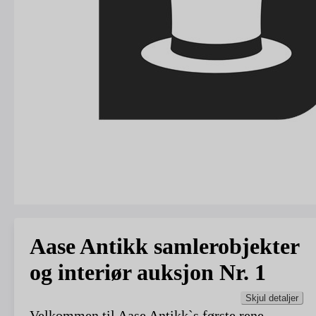
Aase Antikk samlerobjekter
og interiør auksjon Nr. 1
Skjul detaljer
Velkommen til Aase Antikk`s første rene