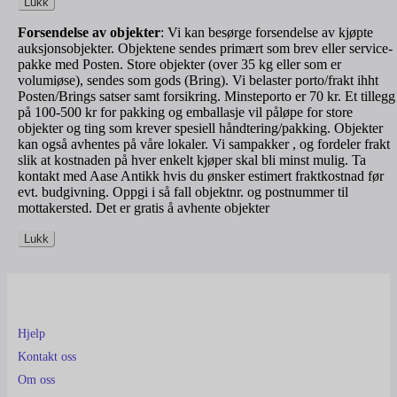
Lukk
Forsendelse av objekter
: Vi kan besørge forsendelse av kjøpte
auksjonsobjekter. Objektene sendes primært som brev eller service-
pakke med Posten. Store objekter (over 35 kg eller som er
volumiøse), sendes som gods (Bring). Vi belaster porto/frakt ihht
Posten/Brings satser samt forsikring. Minsteporto er 70 kr. Et tillegg
på 100-500 kr for pakking og emballasje vil påløpe for store
objekter og ting som krever spesiell håndtering/pakking. Objekter
kan også avhentes på våre lokaler. Vi sampakker , og fordeler frakt
slik at kostnaden på hver enkelt kjøper skal bli minst mulig. Ta
kontakt med Aase Antikk hvis du ønsker estimert fraktkostnad før
evt. budgivning. Oppgi i så fall objektnr. og postnummer til
mottakersted. Det er gratis å avhente objekter
Lukk
Hjelp
Kontakt oss
Om oss