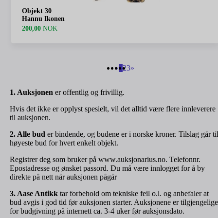
Objekt 30
Hannu Ikonen
200,00
NOK
«
1
2
3
»
1. Auksjonen
er offentlig og frivillig.
Hvis det ikke er opplyst spesielt, vil det alltid være flere innleverere
til auksjonen.
2. Alle bud
er bindende, og budene er i norske kroner. Tilslag går ti
høyeste bud for hvert enkelt objekt.
Registrer deg som bruker på www.auksjonarius.no. Telefonnr.
Epostadresse og ønsket passord. Du må være innlogget for å by
direkte på nett når auksjonen pågår
3. Aase Antikk
tar forbehold om tekniske feil o.l. og anbefaler at
bud avgis i god tid før auksjonen starter. Auksjonene er tilgjengelige
for budgivning på internett ca. 3-4 uker før auksjonsdato.