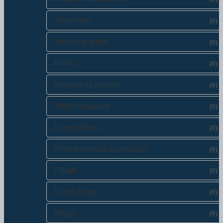
Antikviteter
(0)
Mynter og sedler
(0)
Kunst
(0)
Smykker og klokker
(0)
Jubileumsauksjon
(0)
Kasser utland
(0)
Diverse rekvisita og kataloger
(0)
Utland
(0)
Kasser Norge
(0)
Norge
(0)