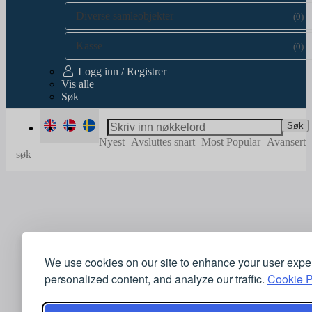
Diverse samleobjekter
(0)
Kasse
(0)
Logg inn / Registrer
Vis alle
Søk
Søk
Nyest
Avsluttes snart
Most Popular
Avansert
søk
We use cookies on our site to enhance your user expe
personalized content, and analyze our traffic.
Cookie P