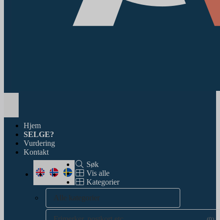
Toggle
navigation
Hjem
SELGE?
Vurdering
Kontakt
Søk
Vis alle
Kategorier
Alle kategorier
Frimerker, postkort etc.
(0)