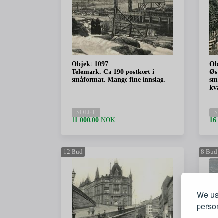
Objekt 1097
Ob
Telemark. Ca 190 postkort i
Øs
småformat. Mange fine innslag.
sm
kva
SOLGT
S
11 000,00
NOK
16
12
Bud
8
Bud
We use
person