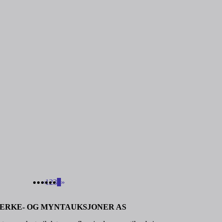
«
1
2
3
4
»
ERKE- OG MYNTAUKSJONER AS