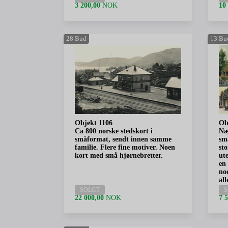
3 200,00
NOK
10
28
Bud
13
Bu
Objekt 1106
Ob
Ca 800 norske stedskort i
Næ
småformat, sendt innen samme
sm
familie. Flere fine motiver. Noen
st
kort med små hjørnebretter.
ut
en
no
al
SOLGT
S
22 000,00
NOK
7 