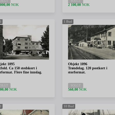
OLGT
SOLGT
 000,00
NOK
2 100,00
NOK
d
1
Bud
jekt 1095
Objekt 1096
fold. Ca 150 stedskort i
Trøndelag. 120 postkort i
rformat. Flere fine innslag.
storformat.
OLGT
SOLGT
200,00
NOK
560,00
NOK
d
10
Bud