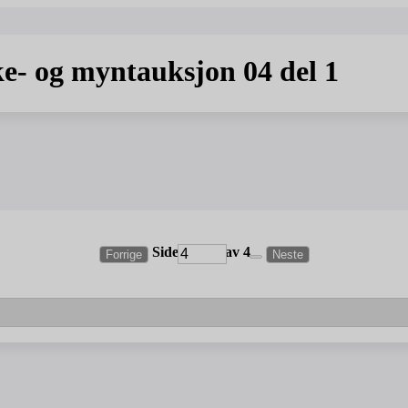
e- og myntauksjon 04 del 1
Side
av 4
Forrige
Neste