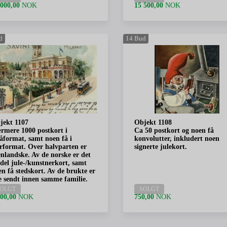
 000,00
NOK
15 500,00
NOK
d
14
Bud
jekt 1107
Objekt 1108
rmere 1000 postkort i
Ca 50 postkort og noen få
åformat, samt noen få i
konvolutter, inkludert noen
orformat. Over halvparten er
signerte julekort.
enlandske. Av de norske er det
 del jule-/kunstnerkort, samt
en få stedskort. Av de brukte er
le sendt innen samme familie.
OLGT
SOLGT
500,00
NOK
750,00
NOK