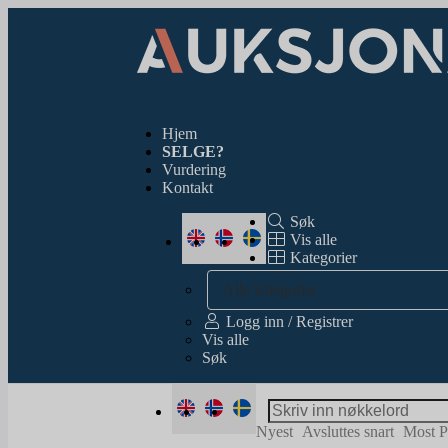
Hjem
SELGE?
Vurdering
Kontakt
Søk
Vis alle
Kategorier
Alle kategorier
Logg inn / Registrer
Vis alle
Søk
Nyest
Avsluttes snart
Most P