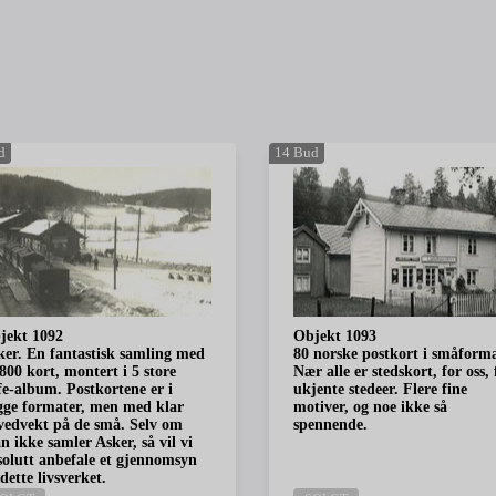
d
14
Bud
jekt 1092
Objekt 1093
ker. En fantastisk samling med
80 norske postkort i småforma
800 kort, montert i 5 store
Nær alle er stedskort, for oss, 
fe-album. Postkortene er i
ukjente stedeer. Flere fine
gge formater, men med klar
motiver, og noe ikke så
vedvekt på de små. Selv om
spennende.
 ikke samler Asker, så vil vi
solutt anbefale et gjennomsyn
dette livsverket.