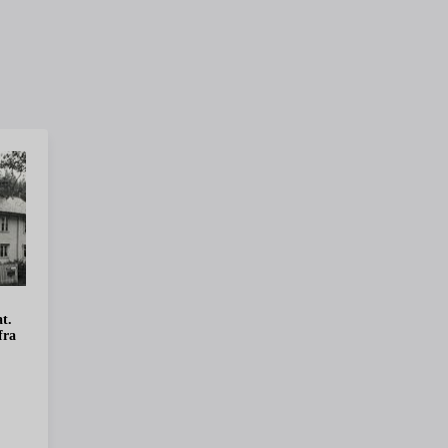
t.
fra