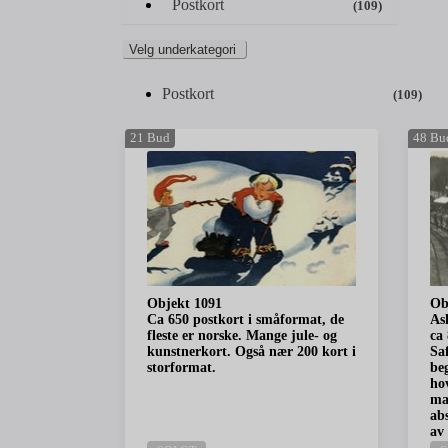
Postkort
(109)
Velg underkategori
Postkort
(109)
21
Bud
48
Bu
Objekt 1091
Ob
Ca 650 postkort i småformat, de
As
fleste er norske. Mange jule- og
ca 
kunstnerkort. Også nær 200 kort i
Sa
storformat.
be
ho
man
ab
av 