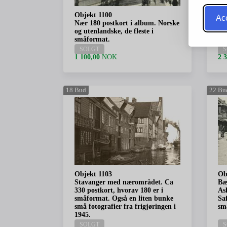
Objekt 1100
Ob
Acc
Nær 180 postkort i album. Norske
Ca
og utenlandske, de fleste i
pos
småformat.
sm
SOLGT
S
1 100,00
NOK
2 
18
Bud
22
Bu
Objekt 1103
Ob
Stavanger med nærområdet. Ca
Bæ
330 postkort, hvorav 180 er i
Ask
småformat. Også en liten bunke
Sa
små fotografier fra frigjøringen i
sm
1945.
SOLGT
S