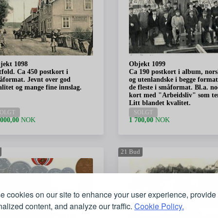
jekt 1098
Objekt 1099
tfold. Ca 450 postkort i
Ca 190 postkort i album, nor
åformat. Jevnt over god
og utenlandske i begge format
litet og mange fine innslag.
de fleste i småformat. Bl.a. n
kort med "Arbeidsliv" som t
Litt blandet kvalitet.
OLGT
SOLGT
 000,00
NOK
1 700,00
NOK
21
Bud
 cookies on our site to enhance your user experience, provide
alized content, and analyze our traffic.
Cookie Policy.