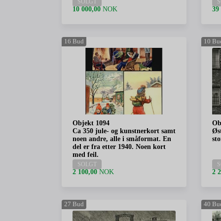
SOLGT
S
10 000,00
NOK
39
16
Bud
10
Bu
Objekt 1094
Ob
Ca 350 jule- og kunstnerkort samt
Øst
noen andre, alle i småformat. En
sto
del er fra etter 1940. Noen kort
med feil.
SOLGT
S
2 100,00
NOK
2 
27
Bud
40
Bu