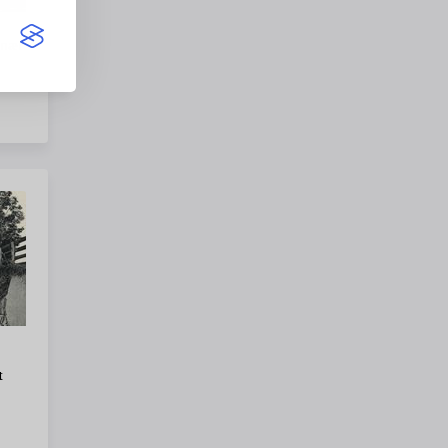
 nær
t