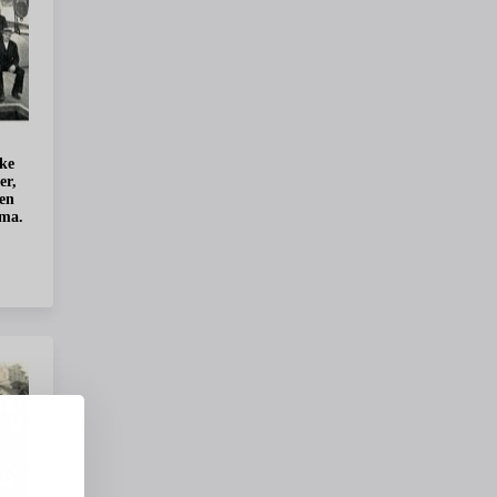
ske
er,
oen
ema.