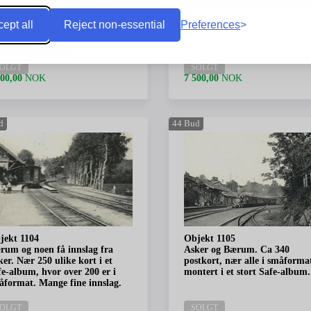
jekt 1101
Objekt 1102
ept all
Reject non-essential
Preferences
 900 norske og utenlandske
Ca 600 postkort i småformat,
tkort, der ca halvparten er i
alle er norske. Stedskort og
åformat. Mange kategorier.
Jule-/Kunstnerkort.
OLGT
SOLGT
300,00
NOK
7 500,00
NOK
d
44
Bud
jekt 1104
Objekt 1105
rum og noen få innslag fra
Asker og Bærum. Ca 340
er. Nær 250 ulike kort i et
postkort, nær alle i småforma
fe-album, hvor over 200 er i
montert i et stort Safe-album.
åformat. Mange fine innslag.
OLGT
SOLGT