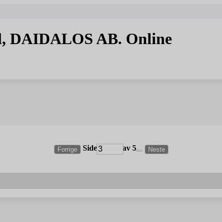
l, DAIDALOS AB. Online
Side
av 5
Forrige
Neste