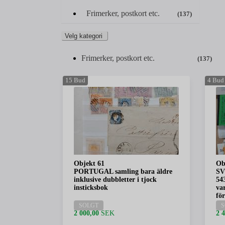
Frimerker, postkort etc.
(137)
Velg kategori
Frimerker, postkort etc.
(137)
15
Bud
4
Bud
Objekt 61
Ob
PORTUGAL samling bara äldre
SV
inklusive dubbletter i tjock
54
insticksbok
va
fö
SOLGT
S
2 000,00
SEK
2 