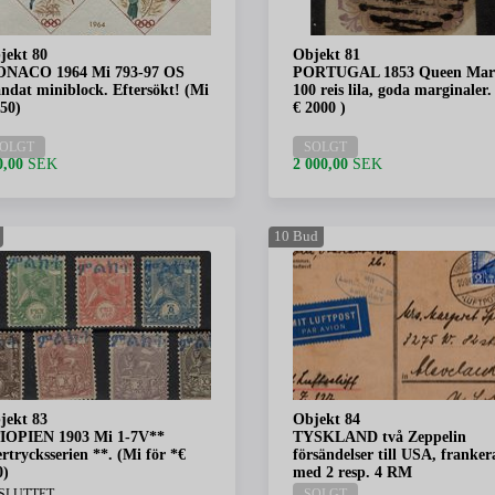
jekt 80
Objekt 81
NACO 1964 Mi 793-97 OS
PORTUGAL 1853 Queen Mar
andat miniblock. Eftersökt! (Mi
100 reis lila, goda marginaler.
550)
€ 2000 )
OLGT
SOLGT
0,00
SEK
2 000,00
SEK
10
Bud
jekt 83
Objekt 84
IOPIEN 1903 Mi 1-7V**
TYSKLAND två Zeppelin
rtrycksserien **. (Mi för *€
försändelser till USA, franker
0)
med 2 resp. 4 RM
SLUTTET
SOLGT