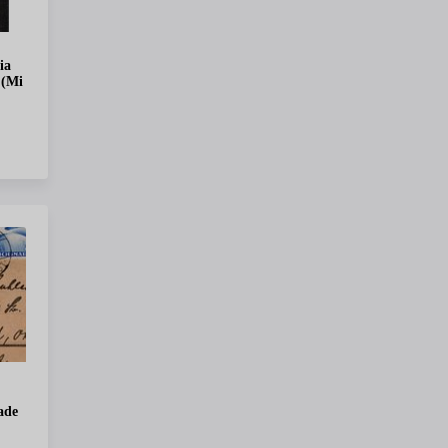
ia
 (Mi
ade