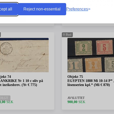
MPANY samilng med
1840-1935 i tjockt insticksalb
bletter i insticksbok
Mycket Victoria, 1p diverse pl
ept all
Reject non-essential
Preferences
och stämplar,
OLGT
SOLGT
0,00
SEK
2 800,00
SEK
0
Bud
jekt 74
Objekt 75
ANKRIKE Yv 1 10 c oliv på
EGYPTEN 1888 Mi 10-14 P* 
et inrikesbrev. (Yv € 775)
lösenserien kpl.* (Mi € 870)
OLGT
AVSLUTTET
0,00
SEK
900,00
SEK