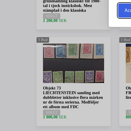
grundsamling klassiskt till 1980-
CO
tal i tjock insticksbok. Mest
dub
Acc
stämplad i den klassiska
SOLGT
S
1 200,00
SEK
30
5
Bud
1
Bud
Objekt 73
Ob
LIECHTENSTEIN samling med
FR
dubbletter inklusive flera märken
lit
ur de första serierna. Medföljer
ett album med FDC
SOLGT
S
1 000,00
SEK
80