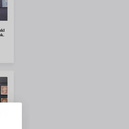
nkl
ok.