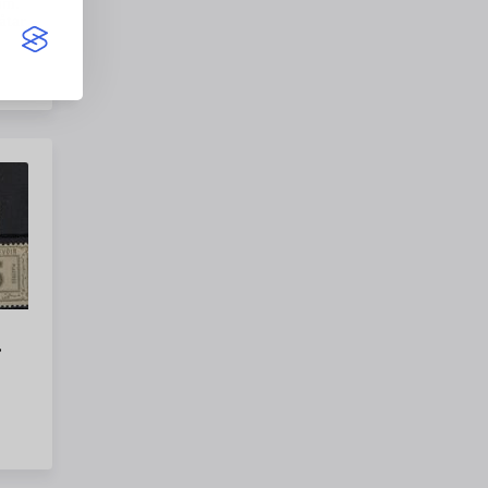
um.
åtar
,