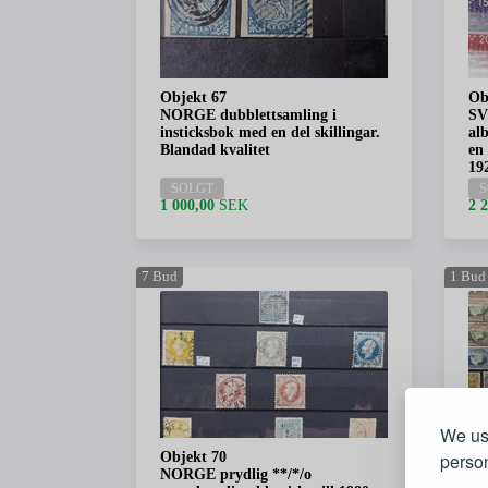
Objekt 67
Ob
NORGE dubblettsamling i
SV
insticksbok med en del skillingar.
al
Blandad kvalitet
en 
192
SOLGT
S
1 000,00
SEK
2 
7
Bud
1
Bud
We use
Objekt 70
person
Ob
NORGE prydlig **/*/o
RH