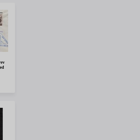
rev
med