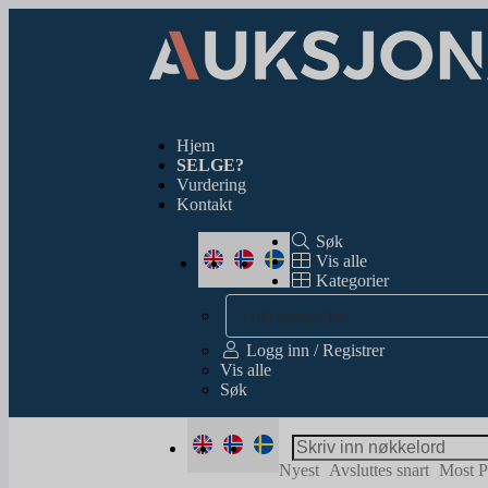
Hjem
SELGE?
Vurdering
Kontakt
Søk
Vis alle
Kategorier
Alle kategorier
Logg inn / Registrer
Vis alle
Søk
Nyest
Avsluttes snart
Most P