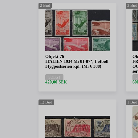
2
Bud
3
Bud
Objekt 76
Ob
ITALIEN 1934 Mi 81-87*, Fotboll
FR
Flygpostserien kpl. (Mi € 388)
OC
ser
SOLGT
S
420,00
SEK
60
12
Bud
1
Bud