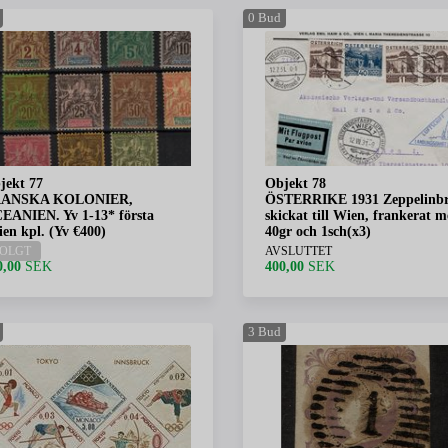
0
Bud
jekt 77
Objekt 78
ANSKA KOLONIER,
ÖSTERRIKE 1931 Zeppelinb
EANIEN. Yv 1-13* första
skickat till Wien, frankerat 
ien kpl. (Yv €400)
40gr och 1sch(x3)
OLGT
AVSLUTTET
0,00
SEK
400,00
SEK
3
Bud