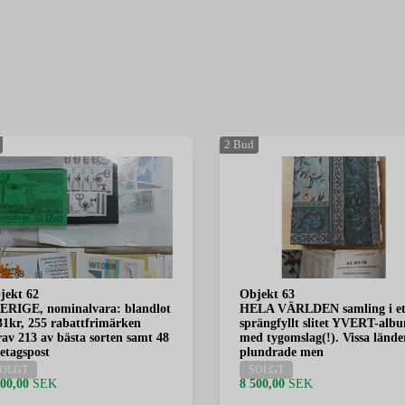
2
Bud
jekt 62
Objekt 63
ERIGE, nominalvara: blandlot
HELA VÄRLDEN samling i et
31kr, 255 rabattfrimärken
sprängfyllt slitet YVERT-alb
rav 213 av bästa sorten samt 48
med tygomslag(!). Vissa lände
retagspost
plundrade men
OLGT
SOLGT
400,00
SEK
8 500,00
SEK