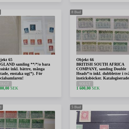
8
Bud
jekt 65
Objekt 66
GLAND samling **/*/o bara
BRITISH SOUTH AFRICA
ssiskt inkl. bättre, många
COMPANY, samling Double
åtade, enstaka ug(*). För
Heads*/o inkl. dubbletter i tv
ecialsamlaren!
insticksböcker. Katalogiserade
OLGT
SOLGT
900,00
SEK
1 600,00
SEK
d
5
Bud