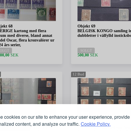
jekt 68
Objekt 69
ERIGE kartong med flera
BELGISK KONGO samling i
bum med diverse, bland annat
dubbletter i välfylld insticksb
del Oscar, flera kronvalörer ur
4 års serier,
OLGT
SOLGT
200,00
SEK
500,00
SEK
12
Bud
 cookies on our site to enhance your user experience, provide
alized content, and analyze our traffic.
jekt 71
Objekt 72
Cookie Policy.
ODESIA och SOUTH AFRICA
ENGLAND stämplad samling