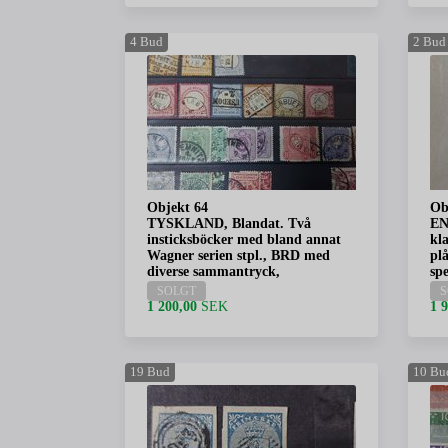
4
Bud
2
Bud
Objekt 64
Ob
TYSKLAND, Blandat. Två
EN
insticksböcker med bland annat
kla
Wagner serien stpl., BRD med
pl
diverse sammantryck,
sp
SOLGT
S
1 200,00
SEK
1 
19
Bud
10
Bu