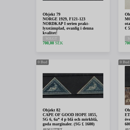
Objekt 79
Ob
NORGE 1929, F121-123
MO
NORDKAP I serien prakt-
ot
lyxstämplad, ovanlig i denna
€ 
kvalitet!
SOLGT
S
700,00
SEK
70
0
Bud
0
Bud
Objekt 82
Ob
CAPE OF GOOD HOPE 1855,
ET
SG 6, 6a* 4 p blå och mörkblå,
öve
goda marginaler. (SG £ 1600)
60
AVSLUTTET
AV