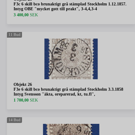
F3c 6 skill bco brunaktigt grå stämplad Stockholm 1.12.1857.
Intyg OBE "mycket gott till prakt", 3-4,4,3-4
3 400,00
SEK
11
Bud
Objekt 26
F3e 6 skill bco brunaktigt grå stämplad Stockholm 3.3.1858
Intyg Svensson "äkta, oreparerad, kt, tu.fl",
1 700,00
SEK
14
Bud