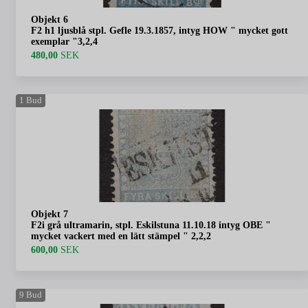
Objekt 6
F2 h1 ljusblå stpl. Gefle 19.3.1857, intyg HOW " mycket gott
exemplar "3,2,4
480,00
SEK
1
Bud
Objekt 7
F2i grå ultramarin, stpl. Eskilstuna 11.10.18 intyg OBE "
mycket vackert med en lätt stämpel " 2,2,2
600,00
SEK
9
Bud