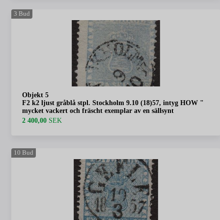
3
Bud
Objekt 5
F2 k2 ljust gråblå stpl. Stockholm 9.10 (18)57, intyg HOW "
mycket vackert och fräscht exemplar av en sällsynt
2 400,00
SEK
10
Bud