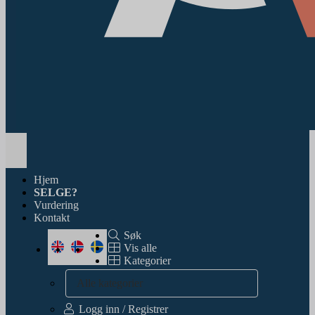
Toggle
navigation
Hjem
SELGE?
Vurdering
Kontakt
Søk
Vis alle
Kategorier
Alle kategorier
Logg inn / Registrer