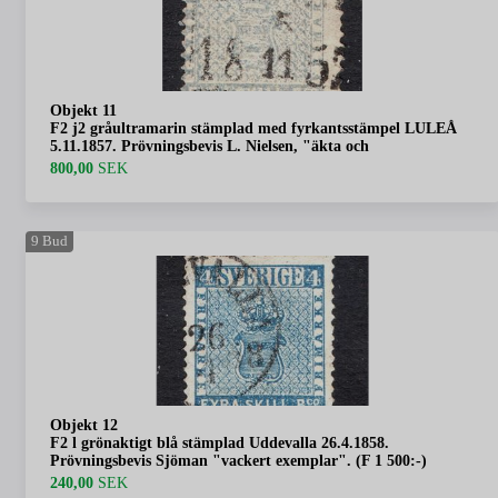
Objekt 11
F2 j2 gråultramarin stämplad med fyrkantsstämpel LULEÅ
5.11.1857. Prövningsbevis L. Nielsen, "äkta och
800,00
SEK
9
Bud
Objekt 12
F2 l grönaktigt blå stämplad Uddevalla 26.4.1858.
Prövningsbevis Sjöman "vackert exemplar". (F 1 500:-)
240,00
SEK