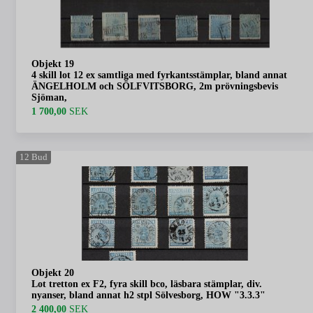
Objekt 19
4 skill lot 12 ex samtliga med fyrkantsstämplar, bland annat
ÄNGELHOLM och SÖLFVITSBORG, 2m prövningsbevis
Sjöman,
1 700,00
SEK
12
Bud
Objekt 20
Lot tretton ex F2, fyra skill bco, läsbara stämplar, div.
nyanser, bland annat h2 stpl Sölvesborg, HOW "3.3.3"
2 400,00
SEK