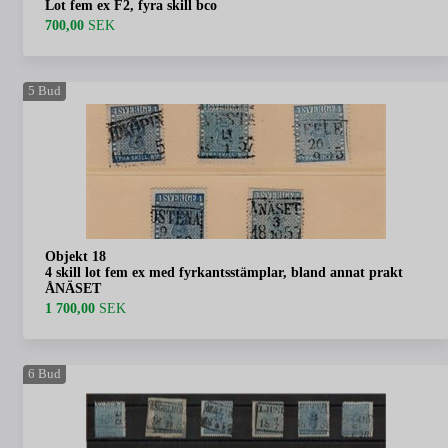
Lot fem ex F2, fyra skill bco
700,00
SEK
5
Bud
Objekt 18
4 skill lot fem ex med fyrkantsstämplar, bland annat prakt
ÅNÄSET
1 700,00
SEK
6
Bud