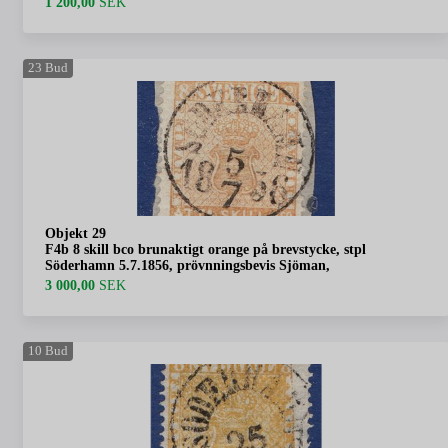
1 200,00
SEK
23
Bud
Objekt 29
F4b 8 skill bco brunaktigt orange på brevstycke, stpl
Söderhamn 5.7.1856, prövnningsbevis Sjöman,
3 000,00
SEK
10
Bud