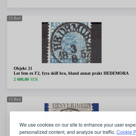
23
Bud
Objekt 21
Lot fem ex F2, fyra skill bco, bland annat prakt HEDEMORA
2 600,00
SEK
15
Bud
We use cookies on our site to enhance your user expe
personalized content, and analyze our traffic.
Cookie P