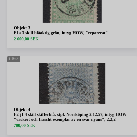
Objekt 3
F1a 3 skill blåaktig grön, intyg HOW, "reparerat"
2 600,00
SEK
1
Bud
Objekt 4
F2 j1 4 skill skifferblå, stpl. Norrköping 2.12.57, intyg HOW
"vackert och fräscht exemplar av en svår nyans", 2,2,2
700,00
SEK