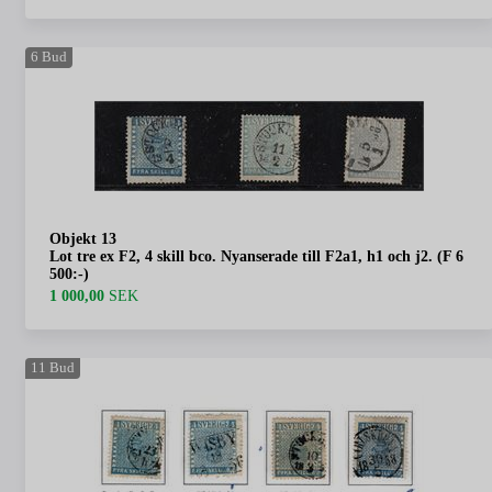
6
Bud
Objekt 13
Lot tre ex F2, 4 skill bco. Nyanserade till F2a1, h1 och j2. (F 6
500:-)
1 000,00
SEK
11
Bud