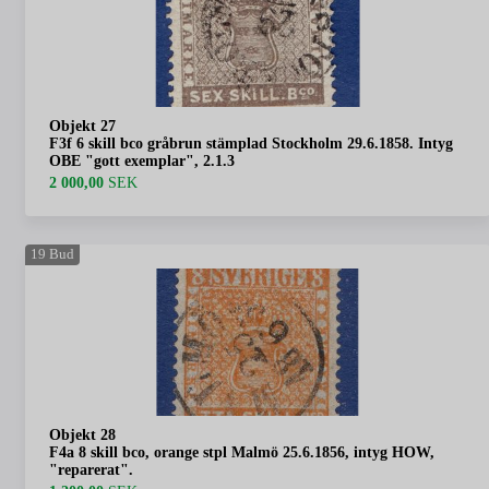
Objekt 27
F3f 6 skill bco gråbrun stämplad Stockholm 29.6.1858. Intyg
OBE "gott exemplar", 2.1.3
2 000,00
SEK
19
Bud
Objekt 28
F4a 8 skill bco, orange stpl Malmö 25.6.1856, intyg HOW,
"reparerat".