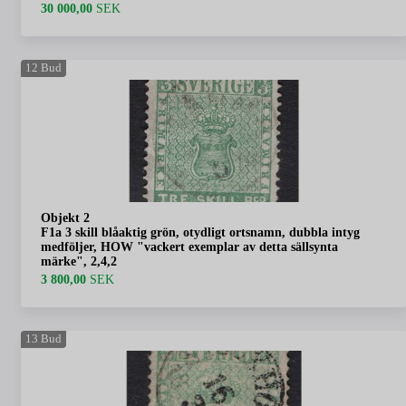
30 000,00
SEK
12
Bud
Objekt 2
F1a 3 skill blåaktig grön, otydligt ortsnamn, dubbla intyg
medföljer, HOW "vackert exemplar av detta sällsynta
märke", 2,4,2
3 800,00
SEK
13
Bud