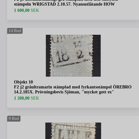
stämpeln WRIGSTAD 2.10.57. Nyansutlåtande HOW
1 600,00
SEK
14
Bud
Objekt 10
F2 j2 gråultramarin stämplad med fyrkantsstämpel ÖREBRO
14.2.185X. Prövningsbevis Sjöman, "mycket gott ex"
1 200,00
SEK
9
Bud