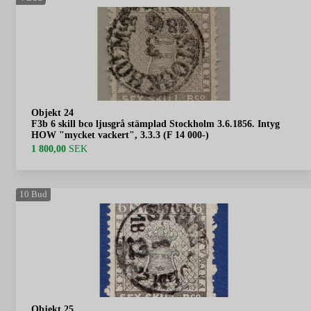
Objekt 24
F3b 6 skill bco ljusgrå stämplad Stockholm 3.6.1856. Intyg
HOW "mycket vackert", 3.3.3 (F 14 000-)
1 800,00
SEK
10
Bud
Objekt 25