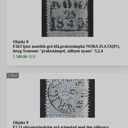
Objekt 8
F2k3 ljust mattblå-grå blå,praktstämplat NORA 25.4.5X(8?),
intyg Svensson "praktstämpel, sällsynt nyans" 3,2,4
5 500,00
SEK
2
Bud
Objekt 9
F2 j3 ultramarinaktigt grå stämplad med den sällsynta