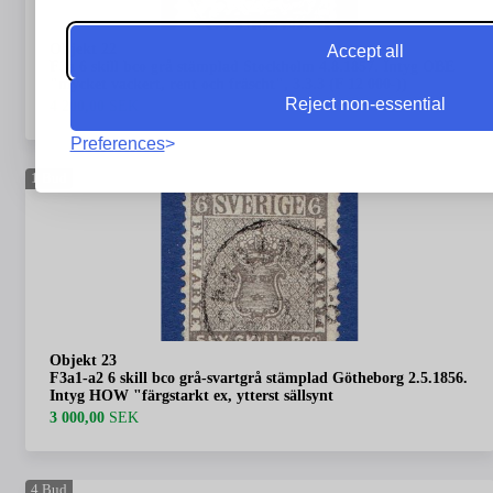
Objekt 22
Accept all
F3a 6 skill bco grå stämplad Stockholm 4.8.1857. Intyg OBE
"mycket vackert, rent och fräscht", 3.3.3 (F 12 000-))
Reject non-essential
4 200,00
SEK
Preferences
1
Bud
Objekt 23
F3a1-a2 6 skill bco grå-svartgrå stämplad Götheborg 2.5.1856.
Intyg HOW "färgstarkt ex, ytterst sällsynt
3 000,00
SEK
4
Bud