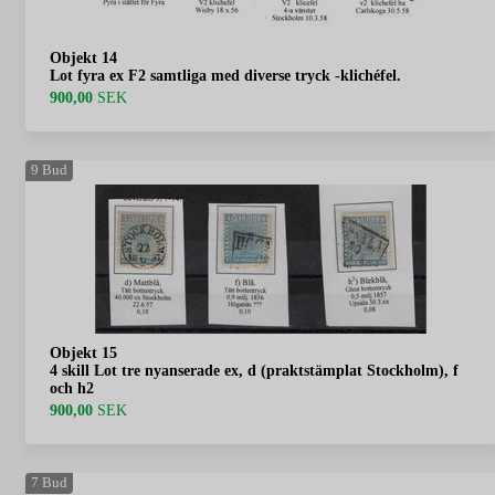
Objekt 14
Lot fyra ex F2 samtliga med diverse tryck -klichéfel.
900,00
SEK
9
Bud
Objekt 15
4 skill Lot tre nyanserade ex, d (praktstämplat Stockholm), f
och h2
900,00
SEK
7
Bud