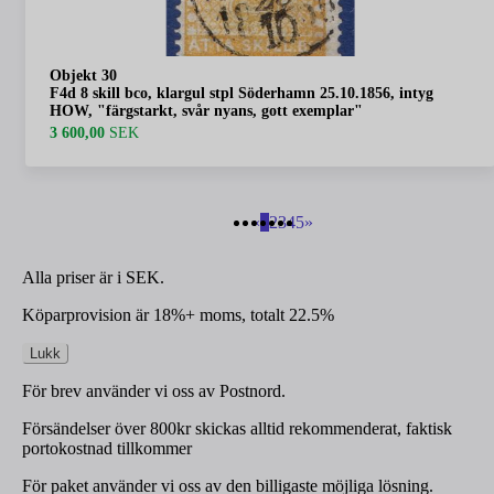
Objekt 30
F4d 8 skill bco, klargul stpl Söderhamn 25.10.1856, intyg
HOW, "färgstarkt, svår nyans, gott exemplar"
3 600,00
SEK
«
1
2
3
4
5
»
Alla priser är i SEK.
Köparprovision är 18%+ moms, totalt 22.5%
Lukk
För brev använder vi oss av Postnord.
Försändelser över 800kr skickas alltid rekommenderat, faktisk
portokostnad tillkommer
För paket använder vi oss av den billigaste möjliga lösning.