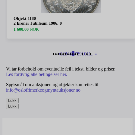
Objekt 1180
2 kroner Jubileum 1906. 0
1 600,00
NOK
«
1
2
3
4
5
6
7
8
9
10
11
...
»
Vi tar forbehold om eventuelle feil i tekst, bilder og priser.
Les forøvrig alle betingelser her.
Spørsmål om auksjonen og objekter kan rettes til
info@oslofrimerkeogmyntauksjoner.no
Lukk
Lukk