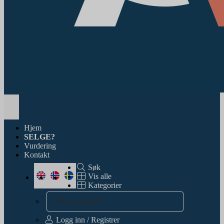
Toggle
navigation
Hjem
SELGE?
Vurdering
Kontakt
Søk
Vis alle
Kategorier
Alle kategorier
Logg inn / Registrer