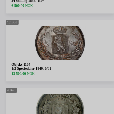
24 skilling 1835. 1/1+
6 500,00
NOK
12
Bud
Objekt 1164
1/2 Speciedaler 1849. 0/01
13 500,00
NOK
4
Bud