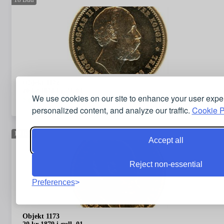
18
Bud
Objekt 1172
20 kr 1878 i gull. 01
We use cookies on our site to enhance your user expe
7 000,00
NOK
personalized content, and analyze our traffic.
Cookie P
18
Bud
Accept all
Reject non-essential
Preferences
Objekt 1173