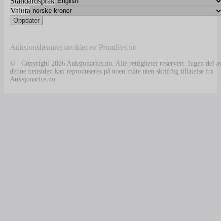
Standardspråk
Valuta
Auksjonsløsning utviklet av PromSys.no
© Copyright 2026 Auksjonarius.no. Alle rettigheter reservert. Ingen del a
denne nettsiden kan reproduseres på noen måte uten skriftlig tillatelse fra
Auksjonarius.no.