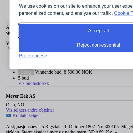
We use cookies on our site to enhance your user expe
personalized content, and analyze our traffic.
Cookie P
Assignasjonsbevis 5 Rigsdaler 1. Oktober 1807. No.300105. Meget
Accept all
sjelden. Større skader i øvre og nedre marg. NP.A69. Kv.1-
Verdivurdering:
Reject non-essential
12000
Preferences
Solgt
Vinnende bud:
8 500,00
NOK
5 bud
Vis budhistorikk
Meyer Eek AS
Oslo, NO
Vis selgers andre objekter
Kontakt selger
Assignasjonsbevis 5 Rigsdaler 1. Oktober 1807. No.300105. Meget
sjelden. Større skader i øvre og nedre marg. NP.A69. Kv.1-