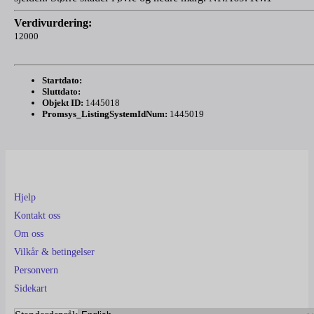
Verdivurdering:
12000
Startdato:
Sluttdato:
Objekt ID:
1445018
Promsys_ListingSystemIdNum:
1445019
Hjelp
Kontakt oss
Om oss
Vilkår & betingelser
Personvern
Sidekart