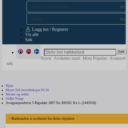
Diverse samleobjekter
(0)
Kasse
(0)
Logg inn / Registrer
Vis alle
Søk
Søk
Nyest
Avsluttes snart
Most Popular
Avansert
søk
Hjem
Meyer Eek hovedauksjon Nr.16
Mynter og sedler
Sedler Norge
Assignasjonsbevis 5 Rigsdaler 1807 No.300105. Kv.1-
(1445018)
×
Budrunden er avsluttet for dette objektet.