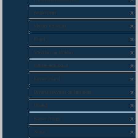
Antikviteter
(0)
Mynter og sedler
(0)
Kunst
(0)
Smykker og klokker
(0)
Jubileumsauksjon
(0)
Kasser utland
(0)
Diverse rekvisita og kataloger
(0)
Utland
(0)
Kasser Norge
(0)
Norge
(0)