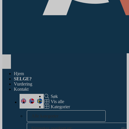
Toggle
navigation
Hjem
SELGE?
Vurdering
Kontakt
Søk
Vis alle
Kategorier
Alle kategorier
Frimerker, postkort etc.
(0)