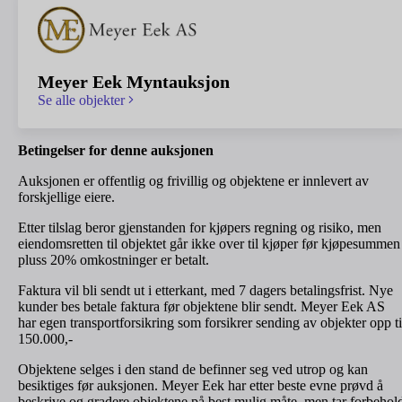
Meyer Eek Myntauksjon
Se alle objekter
Betingelser for denne auksjonen
Auksjonen er offentlig og frivillig og objektene er innlevert av
forskjellige eiere.
Etter tilslag beror gjenstanden for kjøpers regning og risiko, men
eiendomsretten til objektet går ikke over til kjøper før kjøpesummen
pluss 20% omkostninger er betalt.
Faktura vil bli sendt ut i etterkant, med 7 dagers betalingsfrist. Nye
kunder bes betale faktura før objektene blir sendt. Meyer Eek AS
har egen transportforsikring som forsikrer sending av objekter opp ti
150.000,-
Objektene selges i den stand de befinner seg ved utrop og kan
besiktiges før auksjonen. Meyer Eek har etter beste evne prøvd å
beskrive og gradere objektene på best mulig måte, men tar forbehol