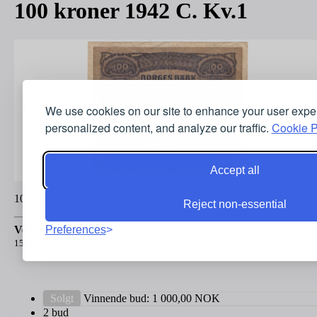
100 kroner 1942 C. Kv.1
We use cookies on our site to enhance your user expe
personalized content, and analyze our traffic.
Cookie P
Accept all
100 kroner 1942 C.0157218. Kv.1
Reject non-essential
Verdivurdering:
Preferences
1500
Solgt
Vinnende bud:
1 000,00
NOK
2 bud