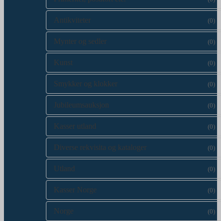
Antikviteter
(0)
Mynter og sedler
(0)
Kunst
(0)
Smykker og klokker
(0)
Jubileumsauksjon
(0)
Kasser utland
(0)
Diverse rekvisita og kataloger
(0)
Utland
(0)
Kasser Norge
(0)
Norge
(0)