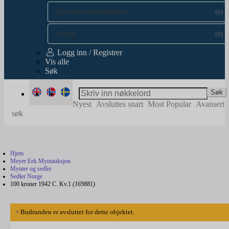
Diverse samleobjekter
(0)
Kasse
(0)
Logg inn / Registrer
Vis alle
Søk
Søk
Nyest
Avsluttes snart
Most Popular
Avansert
søk
Hjem
Meyer Eek Myntauksjon
Mynter og sedler
Sedler Norge
100 kroner 1942 C. Kv.1
(169881)
×
Budrunden er avsluttet for dette objektet.