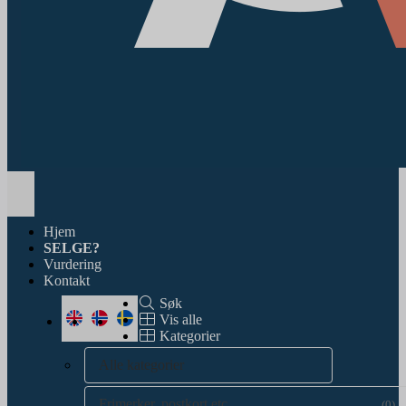
Toggle
navigation
Hjem
SELGE?
Vurdering
Kontakt
Søk
Vis alle
Kategorier
Alle kategorier
Frimerker, postkort etc.
(0)