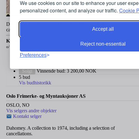
We use cookies on our site to enhance your user expe
personalized content, and analyze our traffic.
Cookie P
Dahomey. A collection to 1974, including a selection of
Accept all
cancellations.
Kvalitet:
Reject non-essential
o/**/*/(*)
Preferences
Solgt
Vinnende bud:
3 200,00
NOK
5 bud
Vis budhistorikk
Oslo Frimerke- og Myntauksjoner AS
OSLO, NO
Vis selgers andre objekter
Kontakt selger
Dahomey. A collection to 1974, including a selection of
cancellations.