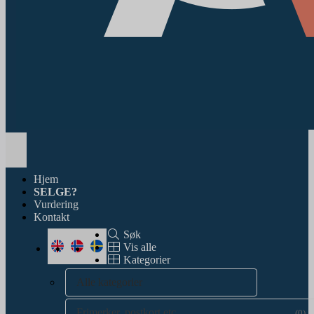
Toggle
navigation
Hjem
SELGE?
Vurdering
Kontakt
Søk
Vis alle
Kategorier
Alle kategorier
Frimerker, postkort etc.
(0)