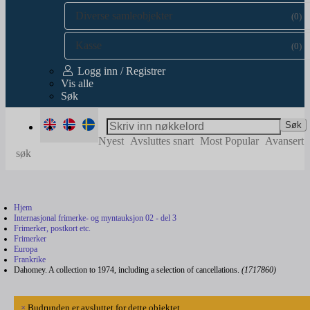
Diverse samleobjekter
(0)
Kasse
(0)
Logg inn / Registrer
Vis alle
Søk
Søk
Nyest
Avsluttes snart
Most Popular
Avansert
søk
Hjem
Internasjonal frimerke- og myntauksjon 02 - del 3
Frimerker, postkort etc.
Frimerker
Europa
Frankrike
Dahomey. A collection to 1974, including a selection of cancellations.
(1717860)
×
Budrunden er avsluttet for dette objektet.