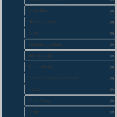
Antikviteter
(0)
Mynter og sedler
(0)
Kunst
(0)
Smykker og klokker
(0)
Jubileumsauksjon
(0)
Kasser utland
(0)
Diverse rekvisita og kataloger
(0)
Utland
(0)
Kasser Norge
(0)
Norge
(0)