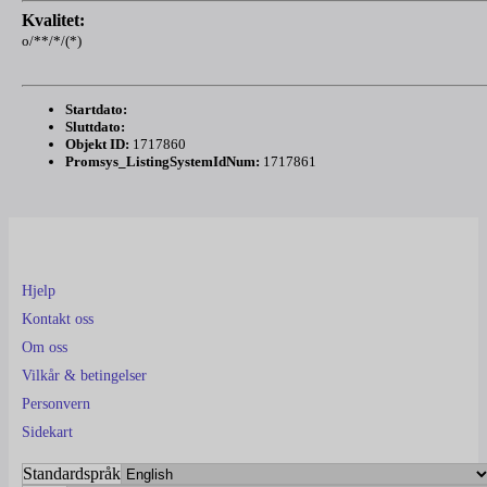
Kvalitet:
o/**/*/(*)
Startdato:
Sluttdato:
Objekt ID:
1717860
Promsys_ListingSystemIdNum:
1717861
Hjelp
Kontakt oss
Om oss
Vilkår & betingelser
Personvern
Sidekart
Standardspråk