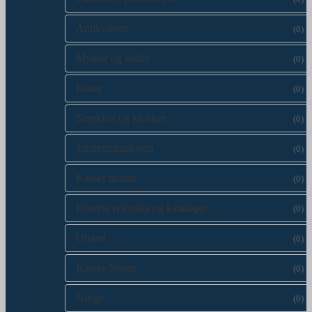
Antikviteter
(0)
Mynter og sedler
(0)
Kunst
(0)
Smykker og klokker
(0)
Jubileumsauksjon
(0)
Kasser utland
(0)
Diverse rekvisita og kataloger
(0)
Utland
(0)
Kasser Norge
(0)
Norge
(0)