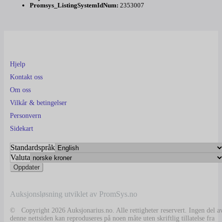
Promsys_ListingSystemIdNum:
2353007
Hjelp
Kontakt oss
Om oss
Vilkår & betingelser
Personvern
Sidekart
Standardspråk
Valuta
Auksjonsløsning utviklet av PromSys.no
© Copyright 2026 Auksjonarius.no. Alle rettigheter reservert. Ingen del a
denne nettsiden kan reproduseres på noen måte uten skriftlig tillatelse fra