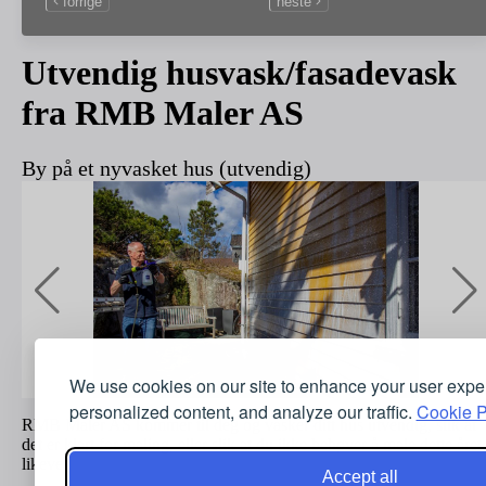
forrige
neste
Utvendig husvask/fasadevask
fra RMB Maler AS
By på et nyvasket hus (utvendig)
We use cookies on our site to enhance your user expe
personalized content, and analyze our traffic.
Cookie P
RMB Maler AS kommer til deg og vasker ditt hus utvendig, slik at
det er klart for maling, eller slik at du ikke behøver å male dette året
likevel.
Accept all