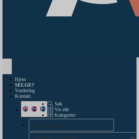
Toggle
navigation
Hjem
SELGE?
Vurdering
Kontakt
Søk
Vis alle
Kategorier
Alle kategorier
Frimerker, postkort etc.
(0)