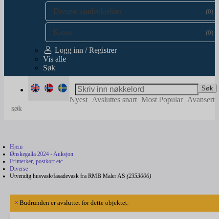
Diverse samleobjekter
(0)
Kasse
(0)
Logg inn / Registrer
Vis alle
Søk
Søk
Nyest
Avsluttes snart
Most Popular
Avansert
søk
Hjem
Ønskegalla 2024 - Auksjon
Frimerker, postkort etc.
Diverse
Utvendig husvask/fasadevask fra RMB Maler AS
(2353006)
×
Budrunden er avsluttet for dette objektet.