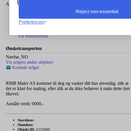
Anslått verdi: 9000,-
Reject non-essential
Preferences
Solgt
Vinnende bud:
4 000,00
NOK
Minstepris oppnådd
17 bud
Minstepris oppnådd
Vis budhistorikk
Ønsketransporten
Nærbø, NO
Vis selgers andre objekter
Kontakt selger
RMB Maler AS kommer til deg og vasker ditt hus utvendig, slik at
det er klart for maling, eller slik at du ikke behøver å male dette året
likevel.
Anslått verdi: 9000,-
Startdato:
Sluttdato:
Objekt ID:
2353006