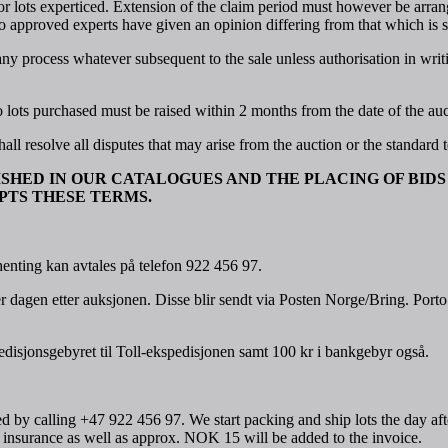
r lots experticed. Extension of the claim period must however be arrang
o approved experts have given an opinion differing from that which is sta
 any process whatever subsequent to the sale unless authorisation in wri
to lots purchased must be raised within 2 months from the date of the auc
all resolve all disputes that may arise from the auction or the standard t
SHED IN OUR CATALOGUES AND THE PLACING OF BIDS 
PTS THESE TERMS.
henting kan avtales på telefon 922 456 97.
dagen etter auksjonen. Disse blir sendt via Posten Norge/Bring. Porto 
edisjonsgebyret til Toll-ekspedisjonen samt 100 kr i bankgebyr også.
ed by calling +47 922 456 97. We start packing and ship lots the day af
insurance as well as approx. NOK 15 will be added to the invoice.