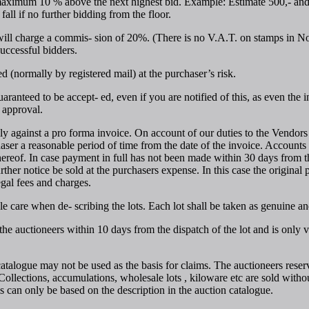
aximum 10 % above the next highest bid. Example: Estimate 500,- and t
fall if no further bidding from the floor.
s will charge a commis- sion of 20%. (There is no V.A.T. on stamps in N
successful bidders.
ed (normally by registered mail) at the purchaser’s risk.
aranteed to be accept- ed, even if you are notified of this, as even the 
e approval.
lly against a pro forma invoice. On account of our duties to the Vendors
haser a reasonable period of time from the date of the invoice. Accounts 
 thereof. In case payment in full has not been made within 30 days from t
rther notice be sold at the purchasers expense. In this case the original 
egal fees and charges.
ble care when de- scribing the lots. Each lot shall be taken as genuine a
he auctioneers within 10 days from the dispatch of the lot and is only val
n catalogue may not be used as the basis for claims. The auctioneers reser
Collections, accumulations, wholesale lots , kiloware etc are sold with
s can only be based on the description in the auction catalogue.