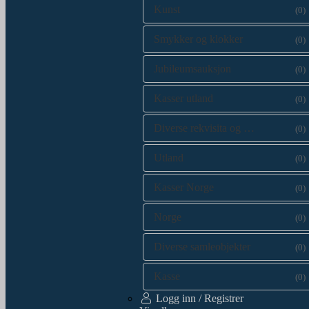
Kunst
(0)
Smykker og klokker
(0)
Jubileumsauksjon
(0)
Kasser utland
(0)
Diverse rekvisita og kataloger
(0)
Utland
(0)
Kasser Norge
(0)
Norge
(0)
Diverse samleobjekter
(0)
Kasse
(0)
Logg inn / Registrer