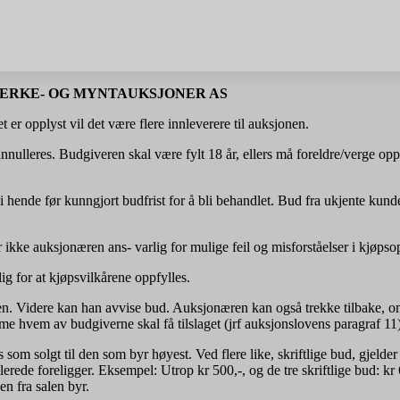
ERKE- OG MYNTAUKSJONER AS
t er opplyst vil det være flere innleverere til auksjonen.
nnulleres. Budgiveren skal være fylt 18 år, ellers må foreldre/verge oppt
nde før kunngjort budfrist for å bli behandlet. Bud fra ukjente kunder 
kke auksjonæren ans- varlig for mulige feil og misforståelser i kjøpso
g for at kjøpsvilkårene oppfylles.
en. Videre kan han avvise bud. Auksjonæren kan også trekke tilbake, o
e hvem av budgiverne skal få tilslaget (jrf auksjonslovens paragraf 11)
 som solgt til den som byr høyest. Ved flere like, skriftlige bud, gjelder
llerede foreligger. Eksempel: Utrop kr 500,-, og de tre skriftlige bud: k
oen fra salen byr.