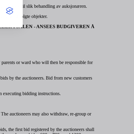
 tillatelse til slik behandling av auksjonæren.
delse med solgte objekter.
LLER I SALEN - ANSEES BUDGIVEREN Å
y parents or ward who will then be responsible for
e bids by the auctioneers. Bid from new customers
in executing bidding instructions.
d. The auctioneers may also withdraw, re-group or
s, the first bid registered by the auctioneers shall