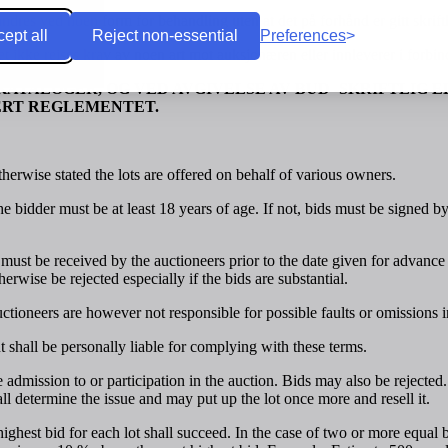
res ved noen form for behandling uten at det på forhånd er gitt skriftlig
ept all
Reject non-essential
Preferences
 ikke reises krav av noen art mot auksjonæren eller innleverer i forbin
KATALOGER, OG VED AVGIVELSE AV BUD -SKRIFTLIG E
TERT REGLEMENTET.
therwise stated the lots are offered on behalf of various owners.
 bidder must be at least 18 years of age. If not, bids must be signed b
) must be received by the auctioneers prior to the date given for advanc
wise be rejected especially if the bids are substantial.
uctioneers are however not responsible for possible faults or omissions 
t shall be personally liable for complying with these terms.
e admission to or participation in the auction. Bids may also be rejecte
hall determine the issue and may put up the lot once more and resell it.
hest bid for each lot shall succeed. In the case of two or more equal bid