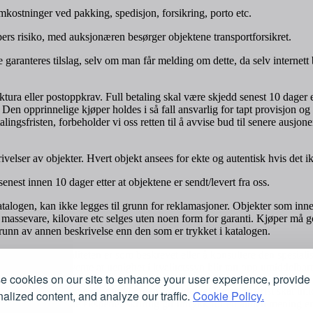
kostninger ved pakking, spedisjon, forsikring, porto etc.
ers risiko, med auksjonæren besørger objektene transportforsikret.
e garanteres tilslag, selv om man får melding om dette, da selv internett
tura eller postoppkrav. Full betaling skal være skjedd senest 10 dager et
 Den opprinnelige kjøper holdes i så fall ansvarlig for tapt provisjon og
ingsfristen, forbeholder vi oss retten til å avvise bud til senere ausjone
elser av objekter. Hvert objekt ansees for ekte og autentisk hvis det ikk
enest innen 10 dager etter at objektene er sendt/levert fra oss.
i katalogen, kan ikke legges til grunn for reklamasjoner. Objekter som i
massevare, kilovare etc selges uten noen form for garanti. Kjøper må g
runn av annen beskrivelse enn den som er trykket i katalogen.
r å sjekke at kvaliteten er som beskrevet eller å konsultere den spesial
tiv og vi vil forvente at uenighet i kvalitetssyn blir tatt opp umiddelbart
 cookies on our site to enhance your user experience, provide
t hos ekspert, er dette selvsagt i orden. Utvidet reklamasjonsfrist skal 
alized content, and analyze our traffic.
Cookie Policy.
hvis to anerkjente eksperter skriftlig gir uttrykk for en annen mening e