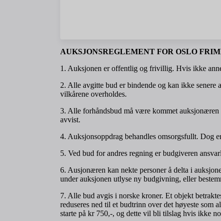
AUKSJONSREGLEMENT FOR OSLO FRIM
1. Auksjonen er offentlig og frivillig. Hvis ikke anne
2. Alle avgitte bud er bindende og kan ikke senere a
vilkårene overholdes.
3. Alle forhåndsbud må være kommet auksjonæren i he
avvist.
4. Auksjonsoppdrag behandles omsorgsfullt. Dog er i
5. Ved bud for andres regning er budgiveren ansvarli
6. Ausjonæren kan nekte personer å delta i auksjon
under auksjonen utlyse ny budgivning, eller bestemm
7. Alle bud avgis i norske kroner. Et objekt betraktes
reduseres ned til et budtrinn over det høyeste som a
starte på kr 750,-, og dette vil bli tilslag hvis ikke n