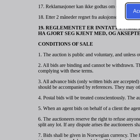
17. Reklamasjoner kan ikke godtas om objektet forand
Acc
18. Etter 2 måneder regnet fra auksjonsdagen kan det
19. REGLEMENTET ER INNTATT I VÅRE 
HA GJORT SEG KJENT MED, OG AKSEP
CONDITIONS OF SALE
1. The auction is public and voluntary, and unless o
2. All bids are binding and cannot be withdrawn. The
complying with these terms.
3. All advance bids (only written bids are accepted
should be accompanied by references. They may other
4. Postal bids will be treated conscientiously. The a
5. When an agent bids on behalf of a client the agen
6. The auctioneers reserve the right to refuse anyon
split any lot. If any dispute arises the auctioneers s
7. Bids shall be given in Norwegian currency. The hig