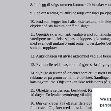
8. I tillegg til salgssummen kommer 20 % salær + om
9. Enhver sending av auksjonsobjekter skjer på kjøp
10. Bud som legges inn i aller siste sekund, kan ikk
objektet på sin faktura har fått tilslaget.
11. Oppgjør skjer kontant, vanligvis mot forhåndsfak
ytterligere meddelelse selges på kjøpers bekostning.
med eventuell innkasso samt renter. Overskrides betal
som postoppkrav.
12. Auksjonæren vil utvise aktsomhet ved alle beskriv
13. Eventuelle reklamasjoner må gjøres skriftlig og s
14. Synlige defekter på objekter som er illustrert 
reklameres på grunn av mindre defekter. Samlinger, 
katalogverdi etc. Objekter kan ikke reklameres på g
15. Objektene selges som besiktiget. Kjøperen plikte
10 dager. En kvalitetsvurdering vil alltid være subjek
We use
16. Ønsker kjøper å få ett eller flere objekter prøve
person
finner sted. Objekter med attest kan bare reklameres 