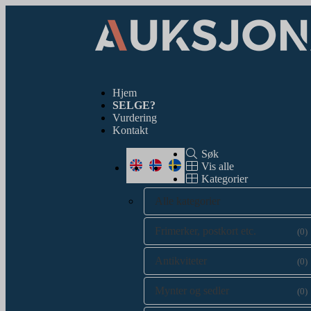
Hjem
SELGE?
Vurdering
Kontakt
Søk
Vis alle
Kategorier
Alle kategorier
Frimerker, postkort etc.
(0)
Antikviteter
(0)
Mynter og sedler
(0)