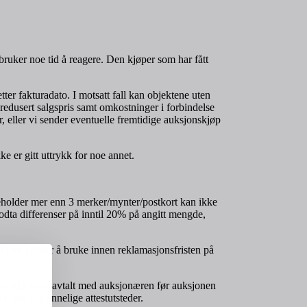
 bruker noe tid å reagere. Den kjøper som har fått
ter fakturadato. I motsatt fall kan objektene uten
 redusert salgspris samt omkostninger i forbindelse
r, eller vi sender eventuelle fremtidige auksjonskjøp
e er gitt uttrykk for noe annet.
nneholder mer enn 3 merker/mynter/postkort kan ikke
odta differenser på inntil 20% på angitt mengde,
ist han ønsker å bruke innen reklamasjonsfristen på
.
imidlertid være avtalt med auksjonæren før auksjonen
nn den opprinnelige attestutsteder.