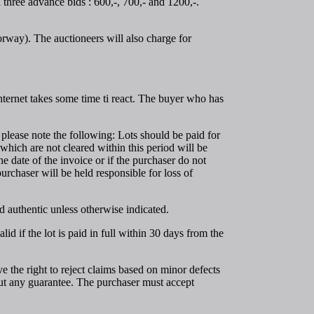
hree advance bids : 600,-, 700,- and 1200,-.
orway). The auctioneers will also charge for
internet takes some time ti react. The buyer who has
 please note the following: Lots should be paid for
which are not cleared within this period will be
he date of the invoice or if the purchaser do not
purchaser will be held responsible for loss of
nd authentic unless otherwise indicated.
id if the lot is paid in full within 30 days from the
ve the right to reject claims based on minor defects
out any guarantee. The purchaser must accept