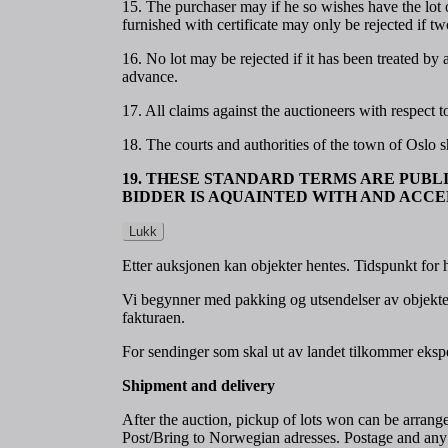
15. The purchaser may if he so wishes have the lot o
furnished with certificate may only be rejected if tw
16. No lot may be rejected if it has been treated by
advance.
17. All claims against the auctioneers with respect 
18. The courts and authorities of the town of Oslo sh
19. THESE STANDARD TERMS ARE PUBLI
BIDDER IS AQUAINTED WITH AND ACCE
Lukk
Etter auksjonen kan objekter hentes. Tidspunkt for 
Vi begynner med pakking og utsendelser av objekter 
fakturaen.
For sendinger som skal ut av landet tilkommer eksp
Shipment and delivery
After the auction, pickup of lots won can be arrang
Post/Bring to Norwegian adresses. Postage and any 