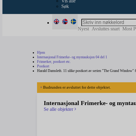
Vis alle
Søk
Nyest
Avsluttes snart
Most P
Hjem
Internasjonal Frimerke- og myntauksjon 04 del 1
Frimerker, postkort etc.
Postkort
Harald Damsleth. 11 ulike postkort av serien "The Grand Window" f
×
Budrunden er avsluttet for dette objektet.
Internasjonal Frimerke- og myntau
Se alle objekter