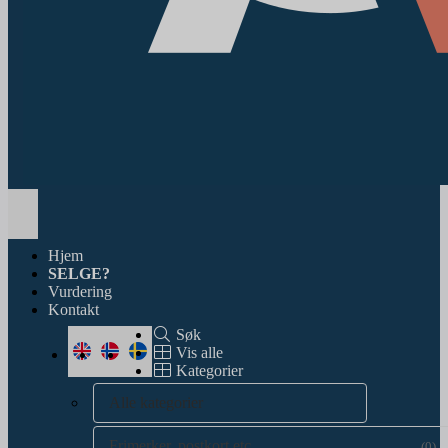
Toggle
navigation
Hjem
SELGE?
Vurdering
Kontakt
Søk
Vis alle
Kategorier
Alle kategorier
Frimerker, postkort etc.
(0)