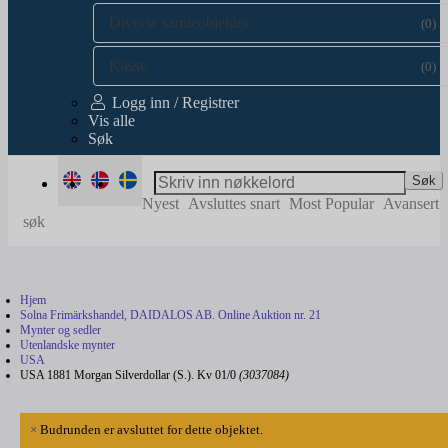
Diverse samleobjekter
(0)
Kasse
(0)
Logg inn / Registrer
Vis alle
Søk
Søk
Nyest
Avsluttes snart
Most Popular
Avansert
søk
Hjem
Solna Frimärkshandel, DAIDALOS AB. Online Auktion nr. 21
Mynter og sedler
Utenlandske mynter
USA
USA 1881 Morgan Silverdollar (S.). Kv 01/0
(3037084)
×
Budrunden er avsluttet for dette objektet.