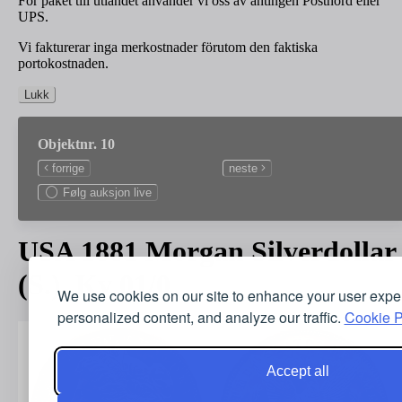
För paket till utlandet använder vi oss av antingen Postnord eller
UPS.
Vi fakturerar inga merkostnader förutom den faktiska
portokostnaden.
Lukk
Objektnr. 10
forrige
neste
Følg auksjon live
USA 1881 Morgan Silverdollar
(S.). Kv 01/0
We use cookies on our site to enhance your user expe
personalized content, and analyze our traffic.
Cookie P
Accept all