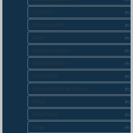
Antikviteter
(0)
Mynter og sedler
(0)
Kunst
(0)
Smykker og klokker
(0)
Jubileumsauksjon
(0)
Kasser utland
(0)
Diverse rekvisita og kataloger
(0)
Utland
(0)
Kasser Norge
(0)
Norge
(0)