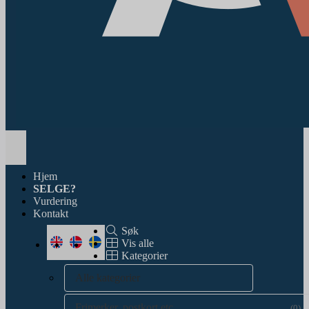
Toggle
navigation
Hjem
SELGE?
Vurdering
Kontakt
Søk
Vis alle
Kategorier
Alle kategorier
Frimerker, postkort etc.
(0)