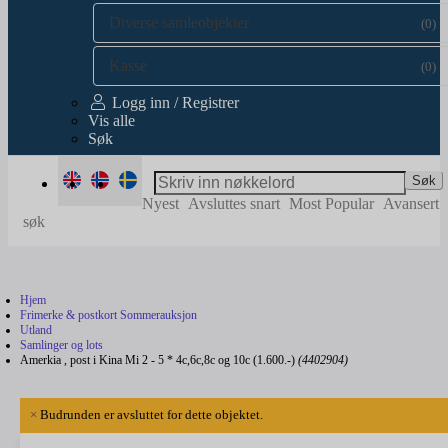
Diverse samleobjekter
(0)
Kasse
(0)
Logg inn / Registrer
Vis alle
Søk
Søk
Nyest
Avsluttes snart
Most Popular
Avansert
søk
Hjem
Frimerke & postkort Sommerauksjon
Utland
Samlinger og lots
Amerkia , post i Kina Mi 2 - 5 * 4c,6c,8c og 10c (1.600.-)
(4402904)
×
Budrunden er avsluttet for dette objektet.