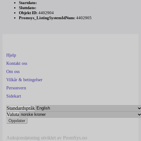
Startdato:
Sluttdato:
Objekt ID:
4402904
Promsys_ListingSystemIdNum:
4402905
Hjelp
Kontakt oss
Om oss
Vilkår & betingelser
Personvern
Sidekart
Standardspråk
Valuta
Auksjonsløsning utviklet av PromSys.no