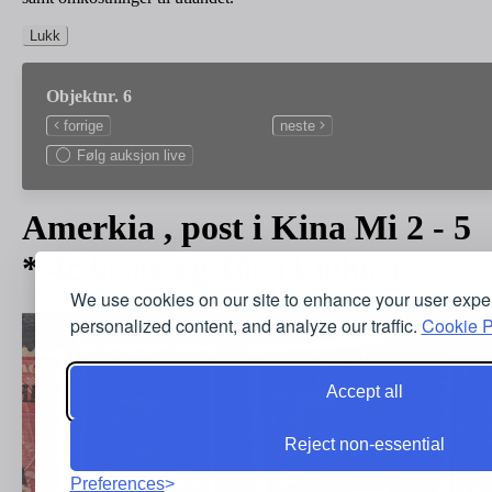
Lukk
Objektnr. 6
forrige
neste
Følg auksjon live
Amerkia , post i Kina Mi 2 - 5
* 4c,6c,8c og 10c (1.600.-)
We use cookies on our site to enhance your user expe
personalized content, and analyze our traffic.
Cookie P
Accept all
Reject non-essential
Preferences