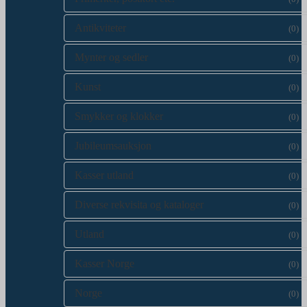
Antikviteter
(0)
Mynter og sedler
(0)
Kunst
(0)
Smykker og klokker
(0)
Jubileumsauksjon
(0)
Kasser utland
(0)
Diverse rekvisita og kataloger
(0)
Utland
(0)
Kasser Norge
(0)
Norge
(0)