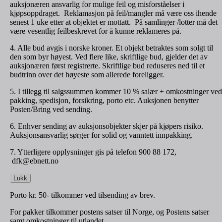
auksjonæren ansvarlig for mulige feil og misforståelser i
kjøpsoppdraget. Reklamasjon på feil/mangler må være oss ihende
senest 1 uke etter at objektet er mottatt. På samlinger /lotter må det
være vesentlig feilbeskrevet for å kunne reklameres på.
4. Alle bud avgis i norske kroner. Et objekt betraktes som solgt til
den som byr høyest. Ved flere like, skriftlige bud, gjelder det av
auksjonæren først registrerte. Skriftlige bud reduseres ned til et
budtrinn over det høyeste som allerede foreligger.
5. I tillegg til salgssummen kommer 10 % salær + omkostninger ved
pakking, spedisjon, forsikring, porto etc. Auksjonen benytter
Posten/Bring ved sending.
6. Enhver sending av auksjonsobjekter skjer på kjøpers risiko.
Auksjonsansvarlig sørger for solid og vanntett innpakking.
7. Ytterligere opplysninger gis på telefon 900 88 172,
dfk@ebnett.no
Lukk
Porto kr. 50- tilkommer ved tilsending av brev.
For pakker tilkommer postens satser til Norge, og Postens satser
samt omkostninger til utlandet.