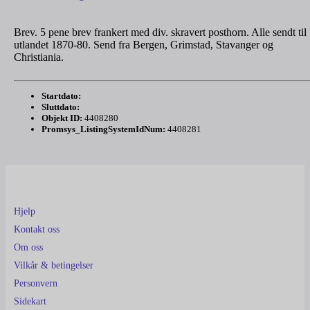
Brev. 5 pene brev frankert med div. skravert posthorn. Alle sendt til
utlandet 1870-80. Send fra Bergen, Grimstad, Stavanger og
Christiania.
Startdato:
Sluttdato:
Objekt ID:
4408280
Promsys_ListingSystemIdNum:
4408281
Hjelp
Kontakt oss
Om oss
Vilkår & betingelser
Personvern
Sidekart