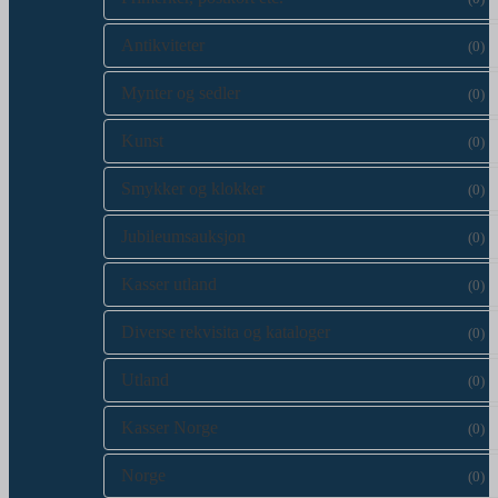
Antikviteter
(0)
Mynter og sedler
(0)
Kunst
(0)
Smykker og klokker
(0)
Jubileumsauksjon
(0)
Kasser utland
(0)
Diverse rekvisita og kataloger
(0)
Utland
(0)
Kasser Norge
(0)
Norge
(0)