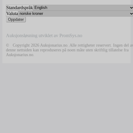
Standardspråk
Valuta
Auksjonsløsning utviklet av PromSys.no
© Copyright 2026 Auksjonarius.no. Alle rettigheter reservert. Ingen del a
denne nettsiden kan reproduseres på noen måte uten skriftlig tillatelse fra
Auksjonarius.no.