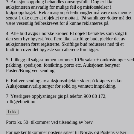
3. Auksjonsoppdrag behandles omsorgsfullt. Dog er ikke
auksjonæren ansvarlig for mulige feil og misforståelser i
kjøpsoppdraget. Reklamasjon på feil/mangler må være oss ihende
senest 1 uke etter at objektet er mottatt. På samlinger /lotter må det
være vesentlig feilbeskrevet for å kunne reklameres på.
4. Alle bud avgis i norske kroner. Et objekt betraktes som solgt til
den som byr høyest. Ved flere like, skriftlige bud, gjelder det av
auksjonæren først registrerte. Skriftlige bud reduseres ned til et
budtrinn over det høyeste som allerede foreligger.
5. I tillegg til salgssummen kommer 10 % salær + omkostninger ved
pakking, spedisjon, forsikring, porto etc. Auksjonen benytter
Posten/Bring ved sending.
6. Enhver sending av auksjonsobjekter skjer på kjøpers risiko.
Auksjonsansvarlig sørger for solid og vanntett innpakking.
7. Ytterligere opplysninger gis på telefon 900 88 172,
dfk@ebnett.no
Lukk
Porto kr. 50- tilkommer ved tilsending av brev.
For pakker tilkommer postens satser til Norge, og Postens satser