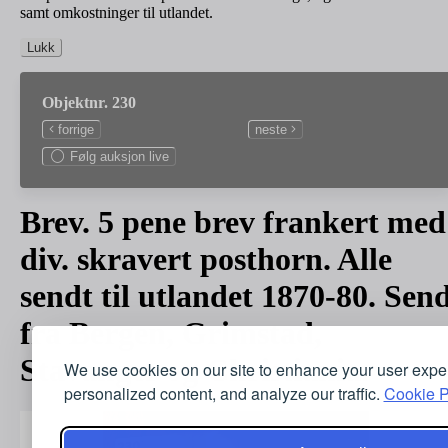
samt omkostninger til utlandet.
Lukk
Objektnr. 230
forrige
neste
Følg auksjon live
Brev. 5 pene brev frankert med
div. skravert posthorn. Alle
sendt til utlandet 1870-80. Sen
fra Bergen, Grimstad,
Stavanger og Christiania.
We use cookies on our site to enhance your user expe
personalized content, and analyze our traffic.
Cookie P