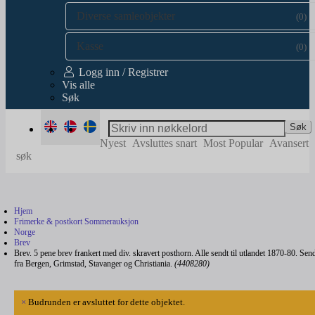
Diverse samleobjekter
(0)
Kasse
(0)
Logg inn / Registrer
Vis alle
Søk
Søk
Nyest
Avsluttes snart
Most Popular
Avansert
søk
Hjem
Frimerke & postkort Sommerauksjon
Norge
Brev
Brev. 5 pene brev frankert med div. skravert posthorn. Alle sendt til utlandet 1870-80. Sen
fra Bergen, Grimstad, Stavanger og Christiania.
(4408280)
×
Budrunden er avsluttet for dette objektet.