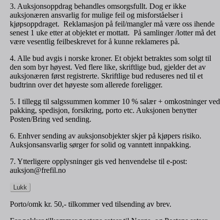
3. Auksjonsoppdrag behandles omsorgsfullt. Dog er ikke
auksjonæren ansvarlig for mulige feil og misforståelser i
kjøpsoppdraget. Reklamasjon på feil/mangler må være oss ihende
senest 1 uke etter at objektet er mottatt. På samlinger /lotter må det
være vesentlig feilbeskrevet for å kunne reklameres på.
4. Alle bud avgis i norske kroner. Et objekt betraktes som solgt til
den som byr høyest. Ved flere like, skriftlige bud, gjelder det av
auksjonæren først registrerte. Skriftlige bud reduseres ned til et
budtrinn over det høyeste som allerede foreligger.
5. I tillegg til salgssummen kommer 10 % salær + omkostninger ved
pakking, spedisjon, forsikring, porto etc. Auksjonen benytter
Posten/Bring ved sending.
6. Enhver sending av auksjonsobjekter skjer på kjøpers risiko.
Auksjonsansvarlig sørger for solid og vanntett innpakking.
7. Ytterligere opplysninger gis ved henvendelse til e-post:
auksjon@frefil.no
Lukk
Porto/omk kr. 50,- tilkommer ved tilsending av brev.