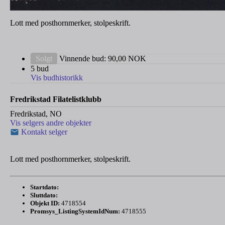
Lott med posthornmerker, stolpeskrift.
Solgt
Vinnende bud:
90,00
NOK
5 bud
Vis budhistorikk
Fredrikstad Filatelistklubb
Fredrikstad, NO
Vis selgers andre objekter
Kontakt selger
Lott med posthornmerker, stolpeskrift.
Startdato:
Sluttdato:
Objekt ID:
4718554
Promsys_ListingSystemIdNum:
4718555