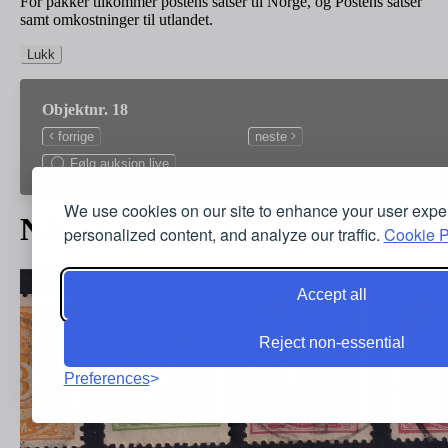
For pakker tilkommer postens satser til Norge, og Postens satser
samt omkostninger til utlandet.
Lukk
Objektnr. 18
forrige
neste
Følg auksjon live
We use cookies on our site to enhance your user expe
NK 51, 52, 53x2
personalized content, and analyze our traffic.
Cookie P
Accept all
Reject non-essential
Preferences