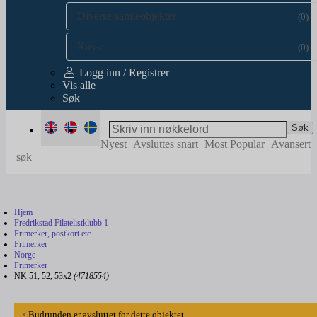
Diverse samleobjekter
(0)
Kasse
(0)
Logg inn / Registrer
Vis alle
Søk
Søk
Nyest
Avsluttes snart
Most Popular
Avansert
søk
Hjem
Fredrikstad Filatelistklubb 1
Frimerker, postkort etc.
Frimerker
Norge
Frimerker
NK 51, 52, 53x2
(4718554)
×
Budrunden er avsluttet for dette objektet.