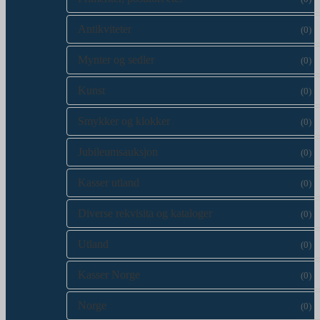
Antikviteter
(0)
Mynter og sedler
(0)
Kunst
(0)
Smykker og klokker
(0)
Jubileumsauksjon
(0)
Kasser utland
(0)
Diverse rekvisita og kataloger
(0)
Utland
(0)
Kasser Norge
(0)
Norge
(0)