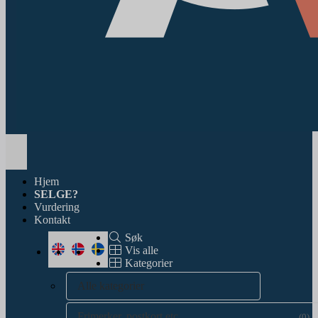
Toggle
navigation
Hjem
SELGE?
Vurdering
Kontakt
Søk
Vis alle
Kategorier
Alle kategorier
Frimerker, postkort etc.
(0)