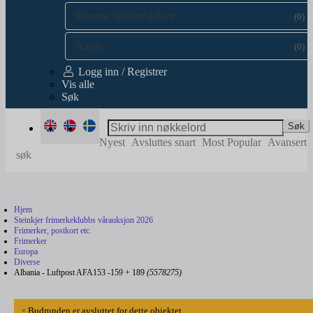
Diverse samleobjekter
(0)
Kasse
(0)
Logg inn / Registrer
Vis alle
Søk
Søk
Nyest
Avsluttes snart
Most Popular
Avansert
søk
Hjem
Steinkjer frimerkeklubbs vårauksjon 2026
Frimerker, postkort etc.
Frimerker
Europa
Diverse
Albania - Luftpost AFA153 -159 + 189
(5578275)
×
Budrunden er avsluttet for dette objektet.