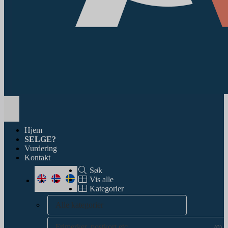
Toggle
navigation
Hjem
SELGE?
Vurdering
Kontakt
Søk
Vis alle
Kategorier
Alle kategorier
Frimerker, postkort etc.
(0)