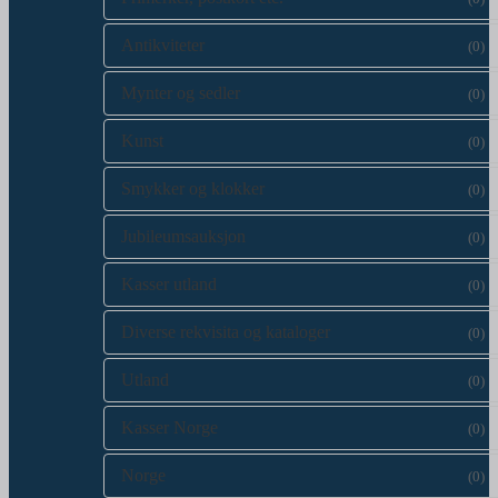
Antikviteter
(0)
Mynter og sedler
(0)
Kunst
(0)
Smykker og klokker
(0)
Jubileumsauksjon
(0)
Kasser utland
(0)
Diverse rekvisita og kataloger
(0)
Utland
(0)
Kasser Norge
(0)
Norge
(0)