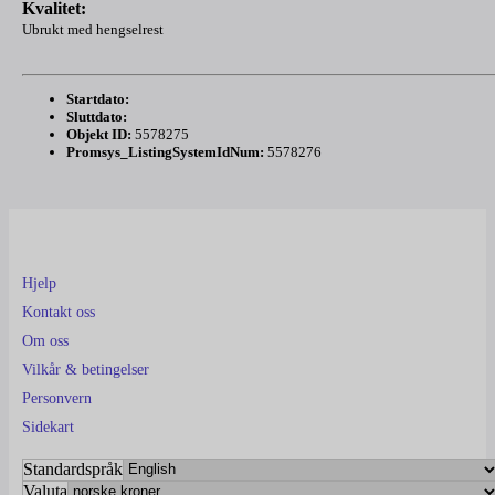
Kvalitet:
Ubrukt med hengselrest
Startdato:
Sluttdato:
Objekt ID:
5578275
Promsys_ListingSystemIdNum:
5578276
Hjelp
Kontakt oss
Om oss
Vilkår & betingelser
Personvern
Sidekart
Standardspråk
Valuta