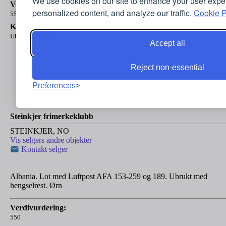
We use cookies on our site to enhance your user expe
Verdivurdering:
personalized content, and analyze our traffic.
Cookie P
550
Kvalitet:
Ubrukt med hengselrest
Accept all
Reject non-essential
Solgt
Vinnende bud:
60,00
NOK
Preferences
2 bud
Vis budhistorikk
Steinkjer frimerkeklubb
STEINKJER, NO
Vis selgers andre objekter
Kontakt selger
Albania. Lot med Luftpost AFA 153-259 og 189. Ubrukt med
hengselrest. Ørn
Verdivurdering:
550