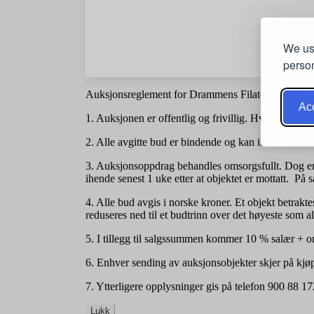
We use
person
Auksjonsreglement for Drammens Filatelist-Klub
Acc
1. Auksjonen er offentlig og frivillig. Hvis ikke anne
2. Alle avgitte bud er bindende og kan ikke senere a
3. Auksjonsoppdrag behandles omsorgsfullt. Dog er 
ihende senest 1 uke etter at objektet er mottatt. På 
4. Alle bud avgis i norske kroner. Et objekt betraktes
reduseres ned til et budtrinn over det høyeste som al
5. I tillegg til salgssummen kommer 10 % salær + o
6. Enhver sending av auksjonsobjekter skjer på kjøp
7. Ytterligere opplysninger gis på telefon 900 88 
Lukk