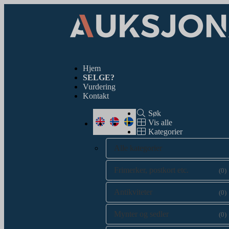
Hjem
SELGE?
Vurdering
Kontakt
Søk
Vis alle
Kategorier
Alle kategorier
Frimerker, postkort etc.
(0)
Antikviteter
(0)
Mynter og sedler
(0)