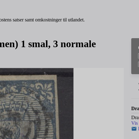
stens satser samt omkostninger til utlandet.
en) 1 smal, 3 normale
Dra
Dr
Vis