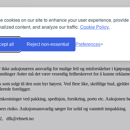
 cookies on our site to enhance your user experience, provide
alized content, and analyze our traffic.
Cookie Policy.
ept all
Reject non-essential
Preferences
t er opplyst vil det være flere innleverere til auksjonen.
nnulleres.
ikke auksjonæren ansvarlig for mulige feil og misforståelser i kjøpso
samlinger /lotter må det være vesentlig feilbeskrevet for å kunne reklame
 som solgt til den som byr høyest. Ved flere like, skriftlige bud, gjelder
lerede foreligger.
mkostninger ved pakking, spedisjon, forsikring, porto etc. Auksjonen 
ers risiko. Auksjonsansvarlig sørger for solid og vanntett innpakking.
172, dfk@ebnett.no