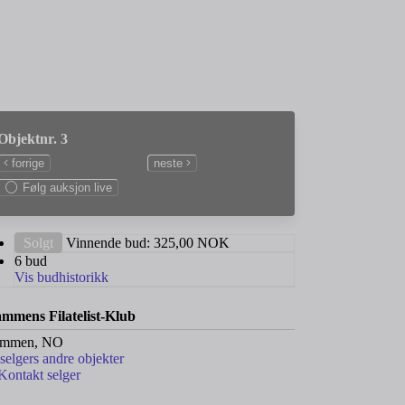
Objektnr. 3
forrige
neste
Følg auksjon live
Solgt
Vinnende bud:
325,00
NOK
6 bud
Vis budhistorikk
mmens Filatelist-Klub
ammen, NO
 selgers andre objekter
Kontakt selger