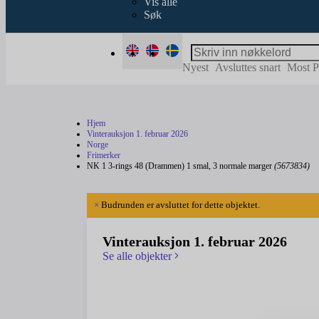
Vis alle
Søk
Nyest
Avsluttes snart
Most P
Hjem
Vinterauksjon 1. februar 2026
Norge
Frimerker
NK 1 3-rings 48 (Drammen) 1 smal, 3 normale marger
(5673834)
×
Budrunden er avsluttet for dette objektet.
Vinterauksjon 1. februar 2026
Se alle objekter