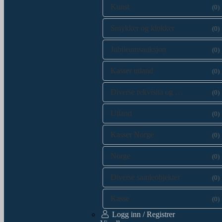
Kunst
(0)
Smykker og klokker
(0)
Jubileumsauksjon
(0)
Kasser utland
(0)
Diverse rekvisita og kataloger
(0)
Utland
(0)
Kasser Norge
(0)
Norge
(0)
Diverse samleobjekter
(0)
Kasse
(0)
Logg inn / Registrer