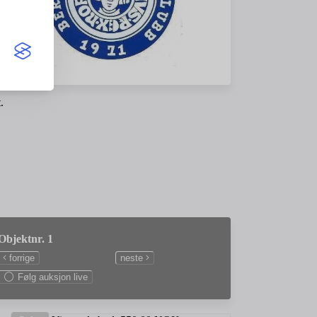
.
Objektnr. 1
forrige
neste
Følg auksjon live