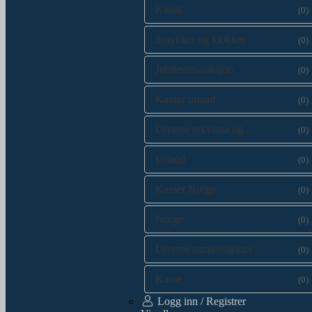
Kunst
(0)
Smykker og klokker
(0)
Jubileumsauksjon
(0)
Kasser utland
(0)
Diverse rekvisita og kataloger
(0)
Utland
(0)
Kasser Norge
(0)
Norge
(0)
Diverse samleobjekter
(0)
Kasse
(0)
Logg inn / Registrer