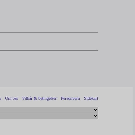
s
Om oss
Vilkår & betingelser
Personvern
Sidekart