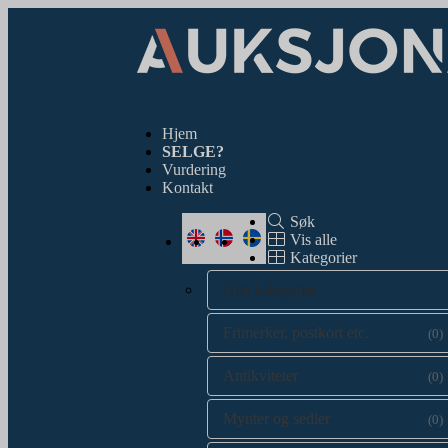
Hjem
SELGE?
Vurdering
Kontakt
Søk
Vis alle
Kategorier
Alle kategorier
Frimerker, postkort etc.
(0)
Antikviteter
(0)
Mynter og sedler
(0)