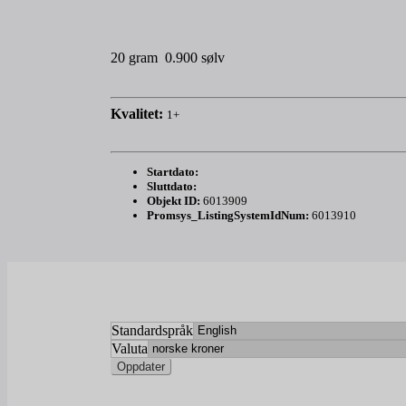
20 gram 0.900 sølv
Kvalitet:
1+
Startdato:
Sluttdato:
Objekt ID:
6013909
Promsys_ListingSystemIdNum:
6013910
Standardspråk
Valuta