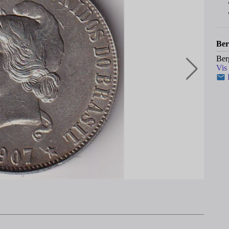
Ber
Ber
Vis