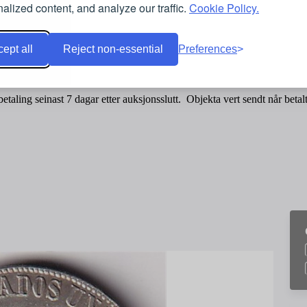
alized content, and analyze our traffic.
Cookie Policy.
ept all
Reject non-essential
Preferences
etaling seinast 7 dagar etter auksjonsslutt. Objekta vert sendt når betalt