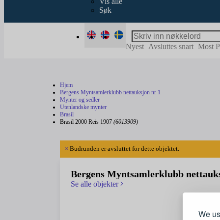
Vis alle
Søk
Nyest
Avsluttes snart
Most P
Hjem
Bergens Myntsamlerklubb nettauksjon nr 1
Mynter og sedler
Utenlandske mynter
Brasil
Brasil 2000 Reis 1907
(6013909)
×
Budrunden er avsluttet for dette objektet.
Bergens Myntsamlerklubb nettauks
Se alle objekter
We use