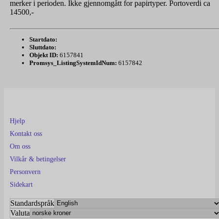
merker i perioden. Ikke gjennomgått for papirtyper. Portoverdi ca
14500,-
Startdato:
Sluttdato:
Objekt ID:
6157841
Promsys_ListingSystemIdNum:
6157842
Hjelp
Kontakt oss
Om oss
Vilkår & betingelser
Personvern
Sidekart
Standardspråk
Valuta