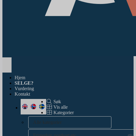
Toggle
navigation
Hjem
SELGE?
Vurdering
Kontakt
Søk
Vis alle
Kategorier
Alle kategorier
Frimerker, postkort etc.
(0)