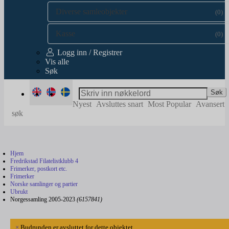
Diverse samleobjekter
(0)
Kasse
(0)
Logg inn / Registrer
Vis alle
Søk
Søk
Nyest
Avsluttes snart
Most Popular
Avansert
søk
Hjem
Fredrikstad Filatelistklubb 4
Frimerker, postkort etc.
Frimerker
Norske samlinger og partier
Ubrukt
Norgessamling 2005-2023
(6157841)
×
Budrunden er avsluttet for dette objektet.