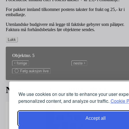
For pakker innland tilkommer postens takster for frakt og 25,- kr i
emballasje.
Utenlandske budgivere må legge til faktiske gebyrer som påløper.
Faktura må forhåndsbetales før objektene sendes.
Lukk
Objektnr. 5
forrige
neste
Følg auksjon live
Norgessamling 2005-2023
We use cookies on our site to enhance your user expe
personalized content, and analyze our traffic.
Cookie P
Accept all