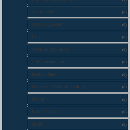
Antikviteter
(0)
Mynter og sedler
(0)
Kunst
(0)
Smykker og klokker
(0)
Jubileumsauksjon
(0)
Kasser utland
(0)
Diverse rekvisita og kataloger
(0)
Utland
(0)
Kasser Norge
(0)
Norge
(0)