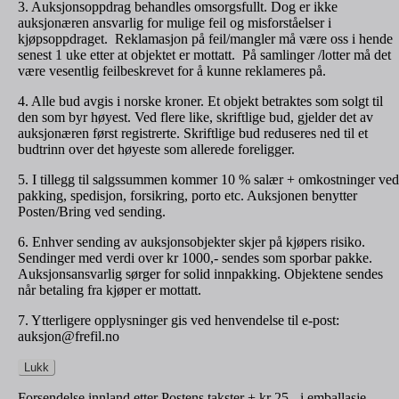
3. Auksjonsoppdrag behandles omsorgsfullt. Dog er ikke
auksjonæren ansvarlig for mulige feil og misforståelser i
kjøpsoppdraget. Reklamasjon på feil/mangler må være oss i hende
senest 1 uke etter at objektet er mottatt. På samlinger /lotter må det
være vesentlig feilbeskrevet for å kunne reklameres på.
4. Alle bud avgis i norske kroner. Et objekt betraktes som solgt til
den som byr høyest. Ved flere like, skriftlige bud, gjelder det av
auksjonæren først registrerte. Skriftlige bud reduseres ned til et
budtrinn over det høyeste som allerede foreligger.
5. I tillegg til salgssummen kommer 10 % salær + omkostninger ved
pakking, spedisjon, forsikring, porto etc. Auksjonen benytter
Posten/Bring ved sending.
6. Enhver sending av auksjonsobjekter skjer på kjøpers risiko.
Sendinger med verdi over kr 1000,- sendes som sporbar pakke.
Auksjonsansvarlig sørger for solid innpakking. Objektene sendes
når betaling fra kjøper er mottatt.
7. Ytterligere opplysninger gis ved henvendelse til e-post:
auksjon@frefil.no
Lukk
Forsendelse innland etter Postens takster + kr 25,- i emballasje.