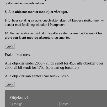
godtar velbegrunnede returer.
8. Alle objekter merket med (*) er vårt eget.
9.
Enhver sending av auksjonsobjekter
skjer på kjøpers risiko,
men vi
sender med forsikring inkludert i fraktprisen.
10
. Ved avgivelse av bud, skriftlig eller i salen, anses budgiveren
å ha
gjort seg kjent med og akseptert
reglementet.
Lukk
Frakt tilkommer:
Alle objekter under 2000,- vil bli sendt for 45,-, alle objekter over
2000 vil bli sendt for 175,- (sporbart og forsikret)
Alle objekter kan hentes i vår butikk i oslo.
Lukk
Objektnr. 1
forrige
neste