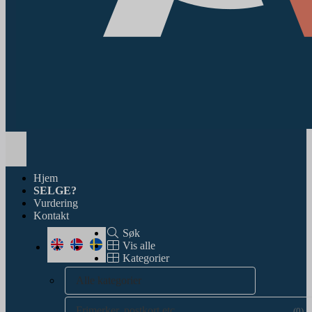
Toggle
navigation
Hjem
SELGE?
Vurdering
Kontakt
Søk
Vis alle
Kategorier
Alle kategorier
Frimerker, postkort etc.
(0)