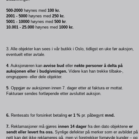
500-2000
h
øynes med
100 kr.
2001 - 5000
h
øynes med
250 kr.
5001 - 10000
h
øynes med
500 kr
.
10.001 - 25.000
h
øynes med
1000 kr.
3. Alle objekter kan sees i vår butikk i Oslo, tidligst en uke før auksjon,
eventuelt etter avtale.
4
. Auksjonæren kan
avvise bud
eller
nekte personer å delta på
auksjonen eller i budgivningen.
Videre kan han trekke tilbake-,
omgruppere- eller dele objekter.
5
. Oppgjør av auksjonen innen 7. dager etter at faktura er mottat.
Fakturaer sendes fortløpende etter avsluttet auksjon.
6.
Rentesats for forsinket betaling
er 1 %
pr. påbegynt
mnd.
7.
Reklamasjoner må gjøres
innen 14 dager
fra den dato objektene
er
sendt eller levert fra oss.
Synlige defekter på merker som er avbildet på
nett kan det ikke reklameres på, men vi foretrekker fornøyde kunder – og