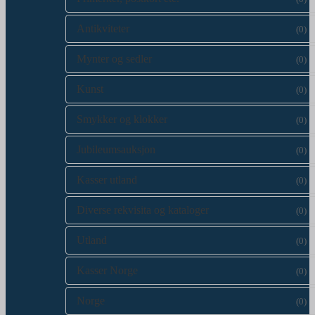
Antikviteter
(0)
Mynter og sedler
(0)
Kunst
(0)
Smykker og klokker
(0)
Jubileumsauksjon
(0)
Kasser utland
(0)
Diverse rekvisita og kataloger
(0)
Utland
(0)
Kasser Norge
(0)
Norge
(0)