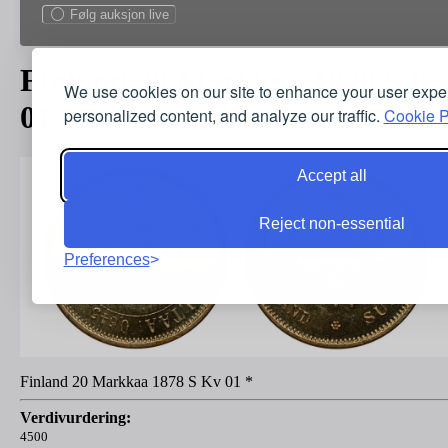
Følg auksjon live
Finland 20 Markkaa 1878 S K
We use cookies on our site to enhance your user expe
01 *
personalized content, and analyze our traffic.
Cookie P
Accept all
Reject non-essential
Preferences
Finland 20 Markkaa 1878 S Kv 01 *
Verdivurdering:
4500