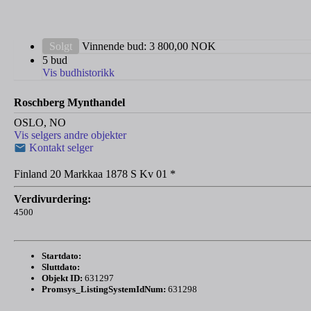
Solgt
Vinnende bud:
3 800,00
NOK
5 bud
Vis budhistorikk
Roschberg Mynthandel
OSLO, NO
Vis selgers andre objekter
Kontakt selger
Finland 20 Markkaa 1878 S Kv 01 *
Verdivurdering:
4500
Startdato:
Sluttdato:
Objekt ID:
631297
Promsys_ListingSystemIdNum:
631298