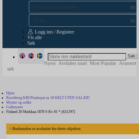
Diverse samleobjekter
(0)
Kasse
(0)
Logg inn / Registrer
Vis alle
Søk
Søk
Nyest
Avsluttes snart
Most Popular
Avansert
søk
Hjem
Roschberg KRONauksjon nr 10 HELT UTEN SALÆR!
Mynter og sedler
Gullmynter
Finland 20 Markkaa 1878 S Kv 01 *
(631297)
×
Budrunden er avsluttet for dette objektet.