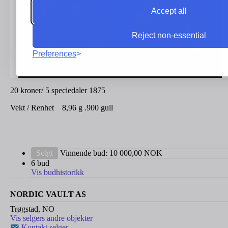
Accept all
Reject non-essential
Preferences
20 kroner/ 5 speciedaler 1875
Vekt / Renhet 8,96 g .900 gull
Solgt
Vinnende bud:
10 000,00
NOK
6 bud
Vis budhistorikk
NORDIC VAULT AS
Trøgstad, NO
Vis selgers andre objekter
Kontakt selger