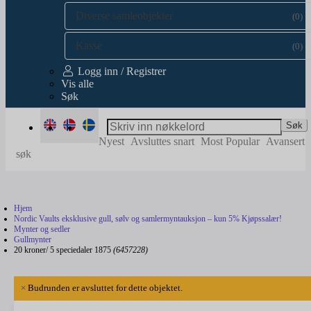
Diverse samleobjekter
(0)
Kasse
(0)
Logg inn / Registrer
Vis alle
Søk
Søk
Nyest
Avsluttes snart
Most Popular
Avansert
søk
Hjem
Nordic Vaults eksklusive gull, sølv og samlermyntauksjon – kun 5% Kjøpssalær!
Mynter og sedler
Gullmynter
20 kroner/ 5 speciedaler 1875
(6457228)
×
Budrunden er avsluttet for dette objektet.