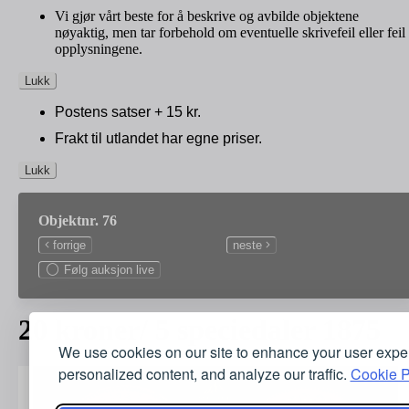
Vi gjør vårt beste for å beskrive og avbilde objektene
nøyaktig, men tar forbehold om eventuelle skrivefeil eller feil 
opplysningene.
Lukk
Postens satser + 15 kr.
Frakt til utlandet har egne priser.
Lukk
Objektnr. 76
forrige
neste
Følg auksjon live
20 kroner/ 5 speciedaler 1875
We use cookies on our site to enhance your user expe
personalized content, and analyze our traffic.
Cookie P