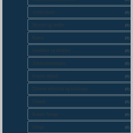
Antikviteter
(0)
Mynter og sedler
(0)
Kunst
(0)
Smykker og klokker
(0)
Jubileumsauksjon
(0)
Kasser utland
(0)
Diverse rekvisita og kataloger
(0)
Utland
(0)
Kasser Norge
(0)
Norge
(0)