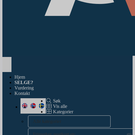
Toggle
navigation
Hjem
SELGE?
Vurdering
Kontakt
Søk
Vis alle
Kategorier
Alle kategorier
Frimerker, postkort etc.
(0)