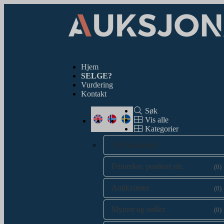
Hjem
SELGE?
Vurdering
Kontakt
Søk
Vis alle
Kategorier
Alle kategorier
Frimerker, postkort etc.
(0)
Antikviteter
(0)
Mynter og sedler
(0)