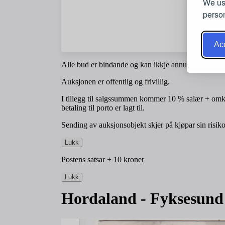
We use
person
Acc
Alle bud er bindande og kan ikkje annulerast. Frist f
Auksjonen er offentlig og frivillig.
I tillegg til salgssummen kommer 10 % salær + omko
betaling til porto er lagt til.
Sending av auksjonsobjekt skjer på kjøpar sin risik
Lukk
Postens satsar + 10 kroner
Lukk
Hordaland - Fyksesund