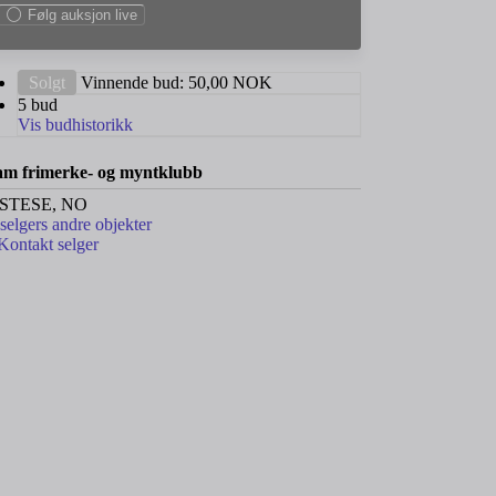
Følg auksjon live
Solgt
Vinnende bud:
50,00
NOK
5 bud
Vis budhistorikk
m frimerke- og myntklubb
STESE, NO
 selgers andre objekter
Kontakt selger