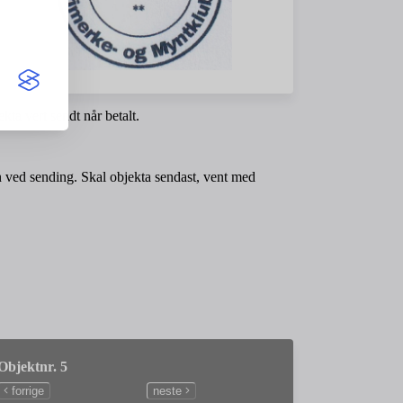
kta vert sendt når betalt.
n ved sending. Skal objekta sendast, vent med
Objektnr. 5
forrige
neste