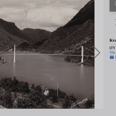
Kva
ØY
Vis