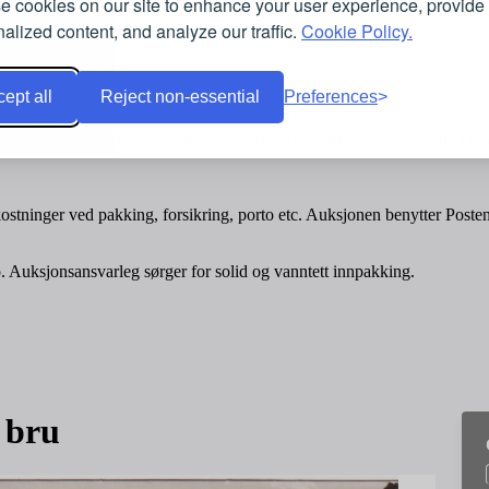
 cookies on our site to enhance your user experience, provide
alized content, and analyze our traffic.
Cookie Policy.
ept all
Reject non-essential
Preferences
or betaling; førehands betaling seinast 5 dagar etter auksjonsslutt. Obje
stninger ved pakking, forsikring, porto etc. Auksjonen benytter Poste
o. Auksjonsansvarleg sørger for solid og vanntett innpakking.
 bru