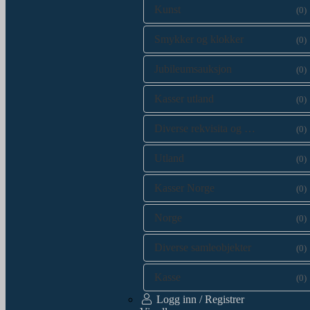
Kunst
(0)
Smykker og klokker
(0)
Jubileumsauksjon
(0)
Kasser utland
(0)
Diverse rekvisita og kataloger
(0)
Utland
(0)
Kasser Norge
(0)
Norge
(0)
Diverse samleobjekter
(0)
Kasse
(0)
Logg inn / Registrer