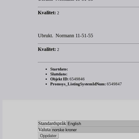
Kvalitet:
2
Ubrukt. Normann 11-51-55
Kvalitet:
2
Startdato:
Sluttdato:
Objekt ID:
6549846
Promsys_ListingSystemIdNum:
6549847
Standardspråk
Valuta