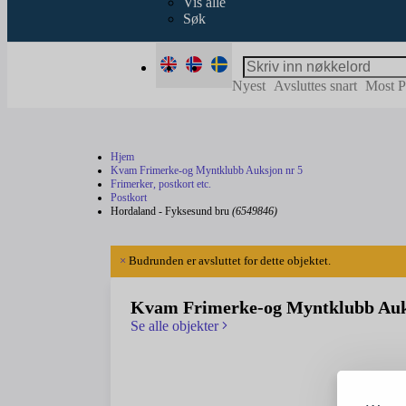
Vis alle
Søk
Nyest
Avsluttes snart
Most P
Hjem
Kvam Frimerke-og Myntklubb Auksjon nr 5
Frimerker, postkort etc.
Postkort
Hordaland - Fyksesund bru
(6549846)
×
Budrunden er avsluttet for dette objektet.
Kvam Frimerke-og Myntklubb Auk
Se alle objekter