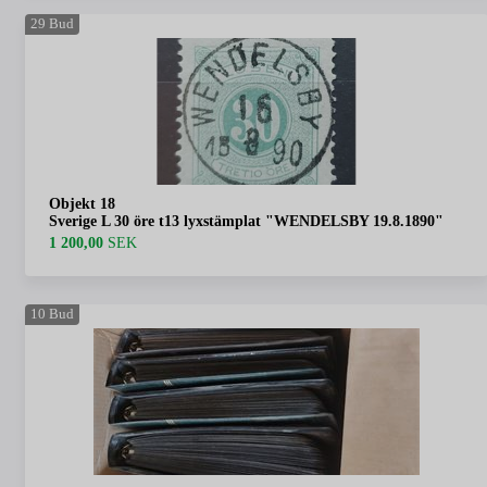
29
Bud
Objekt 18
Sverige L 30 öre t13 lyxstämplat "WENDELSBY 19.8.1890"
1 200,00
SEK
10
Bud