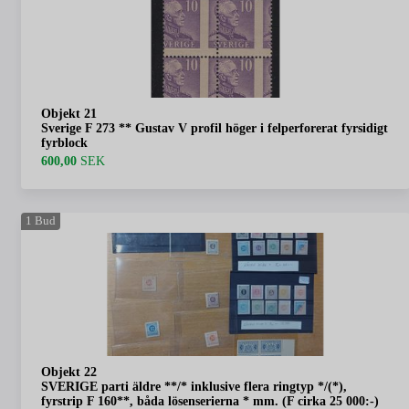
Objekt 21
Sverige F 273 ** Gustav V profil höger i felperforerat fyrsidigt
fyrblock
600,00
SEK
1
Bud
Objekt 22
SVERIGE parti äldre **/* inklusive flera ringtyp */(*),
fyrstrip F 160**, båda lösenserierna * mm. (F cirka 25 000:-)