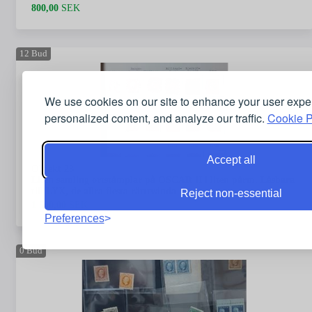
800,00
SEK
12
Bud
We use cookies on our site to enhance your user expe
personalized content, and analyze our traffic.
Cookie P
Accept all
Objekt 23
Liten samling ortstämplar på OSCAR II i liten pärm. Läsbara
till LYX, de allra flesta rätttvända
Reject non-essential
1 500,00
SEK
Preferences
0
Bud