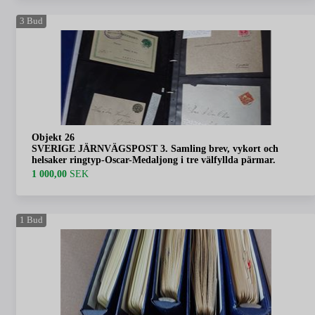
3
Bud
Objekt 26
SVERIGE JÄRNVÄGSPOST 3. Samling brev, vykort och
helsaker ringtyp-Oscar-Medaljong i tre välfyllda pärmar.
1 000,00
SEK
1
Bud