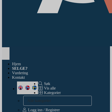
Toggle
navigation
Hjem
SELGE?
Vurdering
Kontakt
Søk
Vis alle
Kategorier
Alle kategorier
Logg inn / Registrer