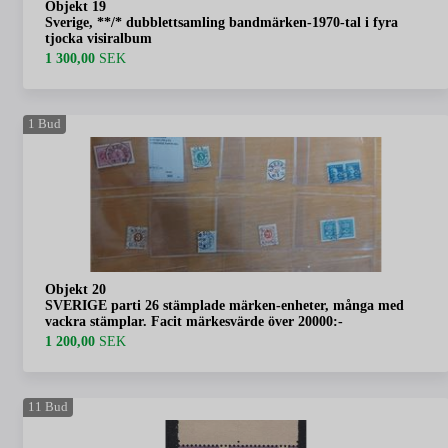
Objekt 19
Sverige, **/* dubblettsamling bandmärken-1970-tal i fyra
tjocka visiralbum
1 300,00
SEK
1
Bud
Objekt 20
SVERIGE parti 26 stämplade märken-enheter, många med
vackra stämplar. Facit märkesvärde över 20000:-
1 200,00
SEK
11
Bud