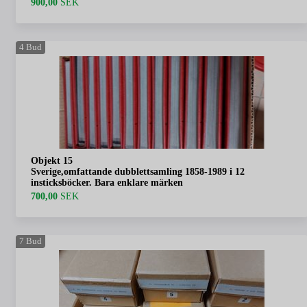
900,00
SEK
4
Bud
Objekt 15
Sverige,omfattande dubblettsamling 1858-1989 i 12
insticksböcker. Bara enklare märken
700,00
SEK
7
Bud