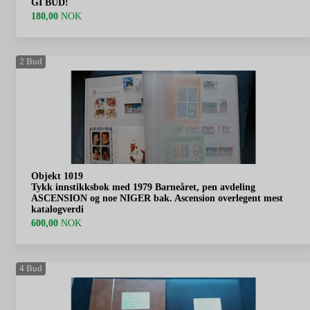
GI BUD!
180,00
NOK
2
Bud
Objekt 1019
Tykk innstikksbok med 1979 Barneåret, pen avdeling
ASCENSION og noe NIGER bak. Ascension overlegent mest
katalogverdi
600,00
NOK
4
Bud