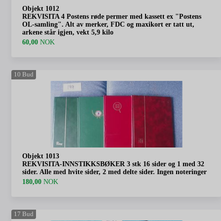
Objekt 1012
REKVISITA 4 Postens røde permer med kassett ex "Postens
OL-samling". Alt av merker, FDC og maxikort er tatt ut,
arkene står igjen, vekt 5,9 kilo
60,00
NOK
10
Bud
Objekt 1013
REKVISITA-INNSTIKKSBØKER 3 stk 16 sider og 1 med 32
sider. Alle med hvite sider, 2 med delte sider. Ingen noteringer
180,00
NOK
17
Bud