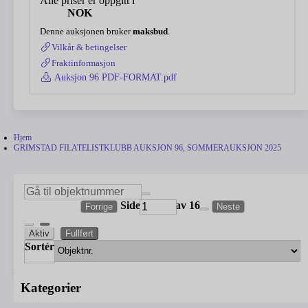
Alle priser er oppgitt i
NOK
Denne auksjonen bruker
maksbud
.
Vilkår & betingelser
Fraktinformasjon
Auksjon 96 PDF-FORMAT.pdf
Hjem
GRIMSTAD FILATELISTKLUBB AUKSJON 96, SOMMERAUKSJON 2025
Side
av 16
Forrige
Neste
Aktiv
Fullført
Sortér
Kategorier