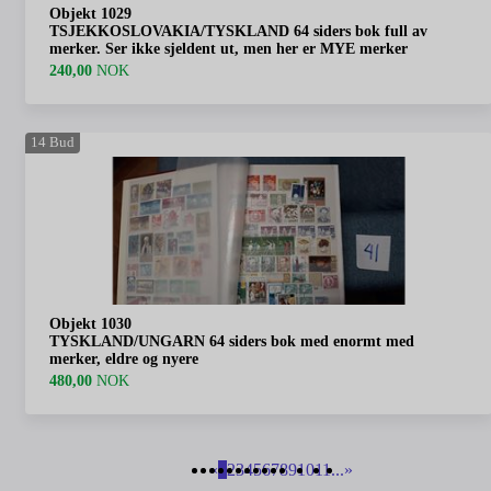
Objekt 1029
TSJEKKOSLOVAKIA/TYSKLAND 64 siders bok full av
merker. Ser ikke sjeldent ut, men her er MYE merker
240,00
NOK
14
Bud
Objekt 1030
TYSKLAND/UNGARN 64 siders bok med enormt med
merker, eldre og nyere
480,00
NOK
«
1
2
3
4
5
6
7
8
9
10
11
...
»