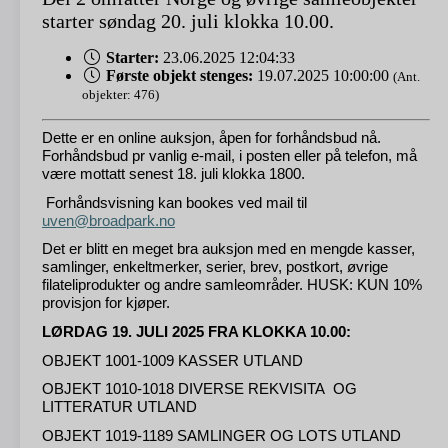
starter søndag 20. juli klokka 10.00.
Starter:
23.06.2025 12:04:33
Første objekt stenges:
19.07.2025 10:00:00
(Ant.
objekter: 476)
Dette er en online auksjon, åpen for forhåndsbud nå.
Forhåndsbud pr vanlig e-mail, i posten eller på telefon, må
være mottatt senest 18. juli klokka 1800.
Forhåndsvisning kan bookes ved mail til
uven@broadpark.no
Det er blitt en meget bra auksjon med en mengde kasser,
samlinger, enkeltmerker, serier, brev, postkort, øvrige
filateliprodukter og andre samleområder. HUSK: KUN 10%
provisjon for kjøper.
LØRDAG 19. JULI 2025 FRA KLOKKA 10.00:
OBJEKT 1001-1009 KASSER UTLAND
OBJEKT 1010-1018 DIVERSE REKVISITA OG
LITTERATUR UTLAND
OBJEKT 1019-1189 SAMLINGER OG LOTS UTLAND