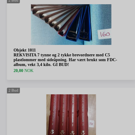
2
Bud
Objekt 1011
REKVISITA 7 tynne og 2 tykke brevordnere med C5
plastlommer med sideåpning. Har vært brukt som FDC-
album, vekt 3,4 kilo. GI BUD!
20,00
NOK
2
Bud