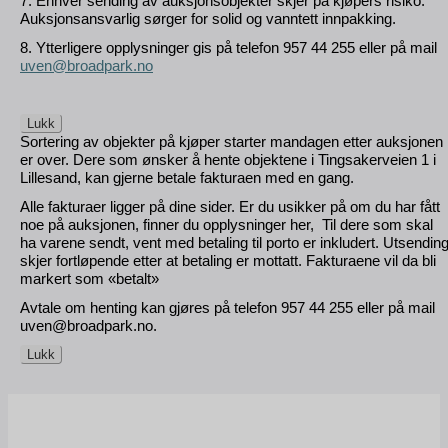
7. Enhver sending av auksjonsobjekter skjer på kjøpers risiko.
Auksjonsansvarlig sørger for solid og vanntett innpakking.
8. Ytterligere opplysninger gis på telefon 957 44 255 eller på mail
uven@broadpark.no
Lukk
Sortering av objekter på kjøper starter mandagen etter auksjonen
er over. Dere som ønsker å hente objektene i Tingsakerveien 1 i
Lillesand, kan gjerne betale fakturaen med en gang.
Alle fakturaer ligger på dine sider. Er du usikker på om du har fått
noe på auksjonen, finner du opplysninger her, Til dere som skal
ha varene sendt, vent med betaling til porto er inkludert. Utsendin
skjer fortløpende etter at betaling er mottatt. Fakturaene vil da bli
markert som «betalt»
Avtale om henting kan gjøres på telefon 957 44 255 eller på mail
uven@broadpark.no.
Lukk