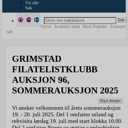
Vis alle
Søk
Søk
Nyest
Avsluttes snart
Most Popular
Avansert
søk
GRIMSTAD
FILATELISTKLUBB
AUKSJON 96,
SOMMERAUKSJON 2025
Skjul detaljer
Vi ønsker velkommen til årets sommerauksjon
19. - 20. juli 2025. Del 1 omfatter utland og
rekvisita lørdag 19. juli med start klokka 10.00.
Del 2 omfatter Norge og øvrige samleobjekter