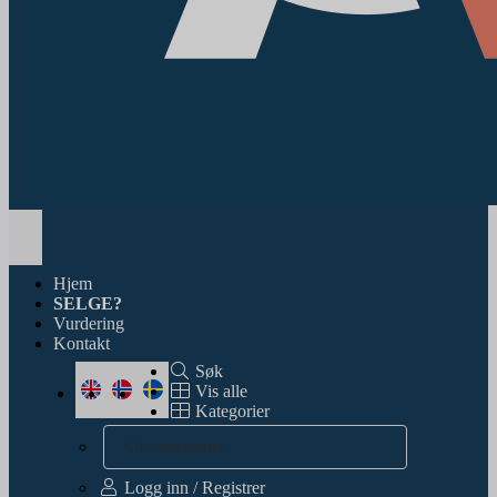
Toggle
navigation
Hjem
SELGE?
Vurdering
Kontakt
Søk
Vis alle
Kategorier
Alle kategorier
Logg inn / Registrer