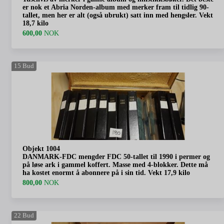
er nok et Abria Norden-album med merker fram til tidlig 90-
tallet, men her er alt (også ubrukt) satt inn med hengsler. Vekt
18,7 kilo
600,00
NOK
15
Bud
Objekt 1004
DANMARK-FDC mengder FDC 50-tallet til 1990 i permer og
på løse ark i gammel koffert. Masse med 4-blokker. Dette må
ha kostet enormt å abonnere på i sin tid. Vekt 17,9 kilo
800,00
NOK
22
Bud