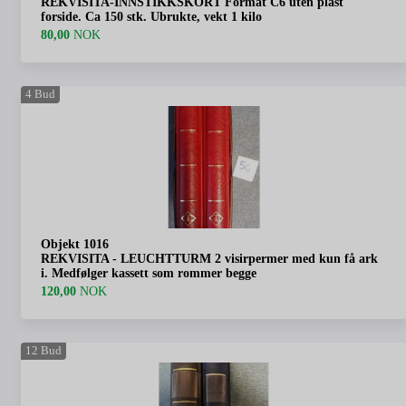
REKVISITA-INNSTIKKSKORT Format C6 uten plast
forside. Ca 150 stk. Ubrukte, vekt 1 kilo
80,00
NOK
4
Bud
Objekt 1016
REKVISITA - LEUCHTTURM 2 visirpermer med kun få ark
i. Medfølger kassett som rommer begge
120,00
NOK
12
Bud