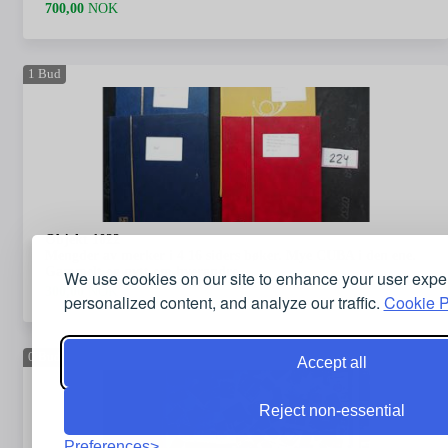
700,00
NOK
1
Bud
Objekt 1022
Mengder av merker i 4 16 siders bøker. Mye CUBA i den ene.
Gammelt og nytt om hverandre
We use cookies on our site to enhance your user expe
300,00
NOK
personalized content, and analyze our traffic.
Cookie P
0
Bud
Accept all
Reject non-essential
Preferences