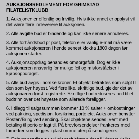
AUKSJONSREGLEMENT FOR GRIMSTAD
FILATELISTKLUBB
1. Auksjonen er offentlig og frivillig. Hvis ikke annet er opplyst vil
det være flere innleverere til auksjonen.
2. Alle avgitte bud er bindende og kan ikke senere annulleres.
3. Alle forhåndsbud pr post, telefon eller vanlig e-mail må være
kommet auksjonæren i hende senest klokka 1800 dagen før
auksjonen starter.
4. Auksjonsoppdrag behandles omsorgsfullt. Dog er ikke
auksjonæren ansvarlig for mulige feil og misforståelser i
kjøpsoppdraget.
5. Alle bud avgis i norske kroner. Et objekt betraktes som solgt til
den som byr høyest. Ved flere like, skriftlige bud, gjelder det av
auksjonæren først registrerte. Skriftlige bud reduseres ned til et
budtrinn over det høyeste som allerede foreligger.
6. I tillegg til salgssummen kommer 10 % salær + omkostninger
ved pakking, spedisjon, forsikring, porto etc. Auksjonen benytter
Posten/Bring ved sending. Skal objektene sendes, vent med
betaling til porto er lagt til. På brevforsendelser frankeres med
frimerker som legges i plastlomme utenpå sendingene.