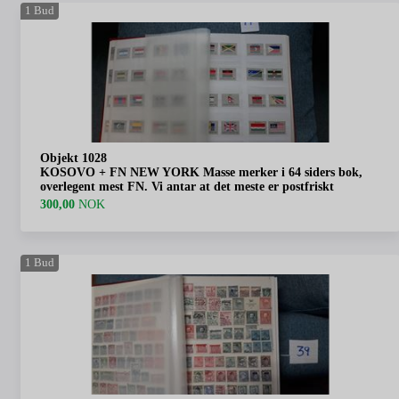
1
Bud
Objekt 1028
KOSOVO + FN NEW YORK Masse merker i 64 siders bok,
overlegent mest FN. Vi antar at det meste er postfriskt
300,00
NOK
1
Bud