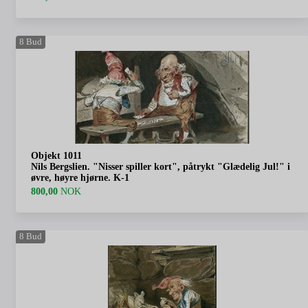
8
Bud
Objekt 1011
Nils Bergslien. "Nisser spiller kort", påtrykt "Glædelig Jul!" i
øvre, høyre hjørne. K-1
800,00
NOK
8
Bud