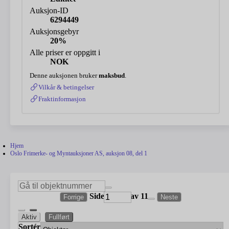
Auksjon-ID
6294449
Auksjonsgebyr
20%
Alle priser er oppgitt i
NOK
Denne auksjonen bruker
maksbud
.
Vilkår & betingelser
Fraktinformasjon
Hjem
Oslo Frimerke- og Myntauksjoner AS, auksjon 08, del 1
Side
av 11
Forrige
Neste
Aktiv
Fullført
Sortér