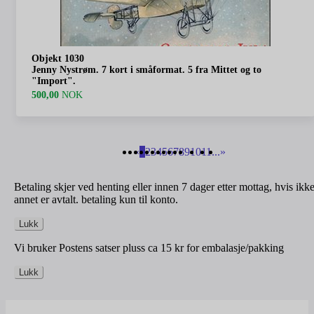
Objekt 1030
Jenny Nystrøm. 7 kort i småformat. 5 fra Mittet og to
"Import".
500,00
NOK
«
1
2
3
4
5
6
7
8
9
10
11
...
»
Betaling skjer ved henting eller innen 7 dager etter mottag, hvis ikk
annet er avtalt. betaling kun til konto.
Lukk
Vi bruker Postens satser pluss ca 15 kr for embalasje/pakking
Lukk