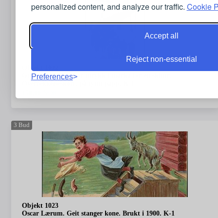
personalized content, and analyze our traffic.
Cookie P
Accept all
Reject non-essential
Objekt 1022
Gustav Lærum. Stor utrykk i marka for en skitur.
Preferences
Overrekkelseskort, på tynn papp. K-1
150,00
NOK
3
Bud
Objekt 1023
Oscar Lærum. Geit stanger kone. Brukt i 1900. K-1