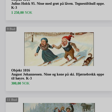
Julius Holck 95. Nisse med grøt på låven. Tegnestifthull oppe.
K-3
1 250,00
NOK
9
Bud
Objekt 1016
August Johannessen. Nisse og kone på ski. Hjørnebrekk oppe
til høyre. K-3
300,00
NOK
11
Bud