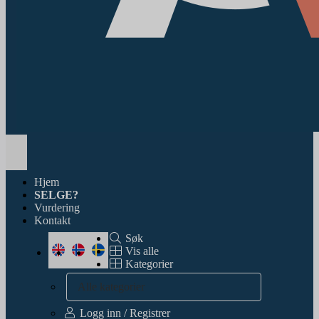
Toggle
navigation
Hjem
SELGE?
Vurdering
Kontakt
Søk
Vis alle
Kategorier
Alle kategorier
Logg inn / Registrer