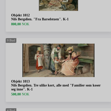
Objekt 1012
Nils Bergslien. "Fra Barselstuen". K-1
800,00
NOK
9
Bud
Objekt 1013
Nils Bergslien. Tre ulike kort, alle med "Familier som koser
seg inne". K-1
500,00
NOK
4
Bud