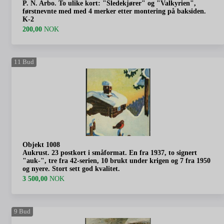
P. N. Arbo. To ulike kort: "Sledekjører" og "Valkyrien",
førstnevnte med med 4 merker etter montering på baksiden.
K-2
200,00
NOK
11
Bud
Objekt 1008
Aukrust. 23 postkort i småformat. En fra 1937, to signert
"auk-", tre fra 42-serien, 10 brukt under krigen og 7 fra 1950
og nyere. Stort sett god kvalitet.
3 500,00
NOK
9
Bud