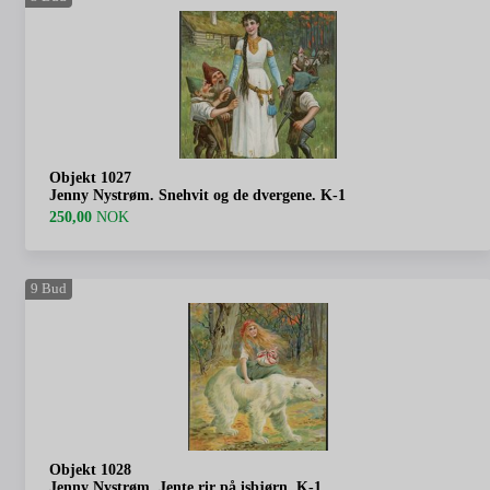
Objekt 1027
Jenny Nystrøm. Snehvit og de dvergene. K-1
250,00
NOK
9
Bud
Objekt 1028
Jenny Nystrøm. Jente rir på isbjørn. K-1