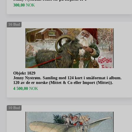
300,00
NOK
16
Bud
Objekt 1029
Jenny Nystrøm. Samling med 124 kort i småformat i album.
120 av de er norske (Mittet & Co eller Import (Mittet)).
4 500,00
NOK
10
Bud