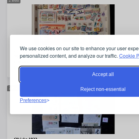
2
Bud
We use cookies on our site to enhance your user expe
Objekt 1022
personalized content, and analyze our traffic.
Cookie P
MOTIV: OLYMPISKE LEKER Diverse postfriske merker og
miniark
60,00
NOK
Accept all
2
Bud
Reject non-essential
Preferences