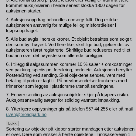
kommet auksjonæren i hende senest klokka 1800 dagen før
auksjonen starter.
4. Auksjonsoppdrag behandles omsorgsfullt. Dog er ikke
auksjonæren ansvarlig for mulige feil og misforståelser i
kjøpsoppdraget.
5. Alle bud avgis i norske kroner. Et objekt betraktes som solgt til
den som byr høyest. Ved flere like, skriftlige bud, gjelder det av
auksjonæren først registrerte. Skriftlige bud reduseres ned til et
budtrinn over det høyeste som allerede foreligger.
6. I tillegg til salgssummen kommer 10 % salær + omkostninger
ved pakking, spedisjon, forsikring, porto etc. Auksjonen benytter
Posten/Bring ved sending. Skal objektene sendes, vent med
betaling til porto er lagt til. På brevforsendelser frankeres med
frimerker som legges i plastlomme utenpå sendingene.
7. Enhver sending av auksjonsobjekter skjer på kjøpers risiko.
Auksjonsansvarlig sørger for solid og vanntett innpakking.
8. Ytterligere opplysninger gis på telefon 957 44 255 eller på mail
uven@broadpark.no
Lukk
Sortering av objekter på kjøper starter mandagen etter auksjonen
er over. Dere som ønsker å hente objektene i Tingsakerveien 1 i