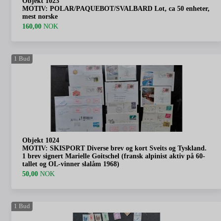
Objekt 1023
MOTIV: POLAR/PAQUEBOT/SVALBARD Lot, ca 50 enheter,
mest norske
160,00
NOK
1
Bud
Objekt 1024
MOTIV: SKISPORT Diverse brev og kort Sveits og Tyskland.
1 brev signert Marielle Goitschel (fransk alpinist aktiv på 60-
tallet og OL-vinner slalåm 1968)
50,00
NOK
1
Bud