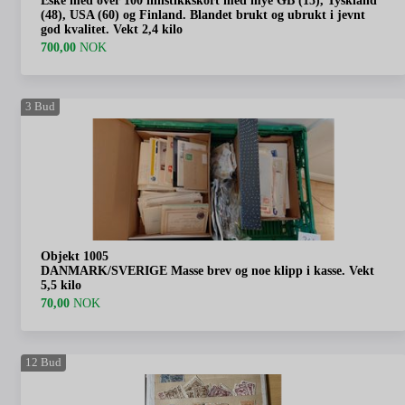
Eske med over 100 innstikkskort med mye GB (15), Tyskland
(48), USA (60) og Finland. Blandet brukt og ubrukt i jevnt
god kvalitet. Vekt 2,4 kilo
700,00
NOK
3
Bud
Objekt 1005
DANMARK/SVERIGE Masse brev og noe klipp i kasse. Vekt
5,5 kilo
70,00
NOK
12
Bud