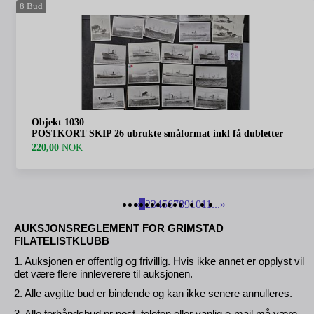
8
Bud
Objekt 1030
POSTKORT SKIP 26 ubrukte småformat inkl få dubletter
220,00
NOK
«
1
2
3
4
5
6
7
8
9
10
11
...
»
AUKSJONSREGLEMENT FOR GRIMSTAD
FILATELISTKLUBB
1. Auksjonen er offentlig og frivillig. Hvis ikke annet er opplyst vil
det være flere innleverere til auksjonen.
2. Alle avgitte bud er bindende og kan ikke senere annulleres.
3. Alle forhåndsbud pr post, telefon eller vanlig e-mail må være