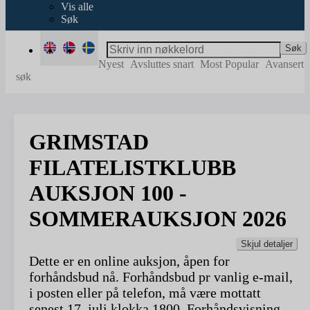
Vis alle
Søk
Søk
Nyest
Avsluttes snart
Most Popular
Avansert
søk
GRIMSTAD
FILATELISTKLUBB
AUKSJON 100 -
SOMMERAUKSJON 2026
Skjul detaljer
Dette er en online auksjon, åpen for
forhåndsbud nå. Forhåndsbud pr vanlig e-mail,
i posten eller på telefon, må være mottatt
senest 17. juli klokka 1800. Forhåndsvisning