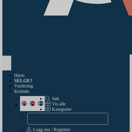
Toggle
navigation
Hjem
SELGE?
Vurdering
Kontakt
Søk
Vis alle
Kategorier
Alle kategorier
Logg inn / Registrer