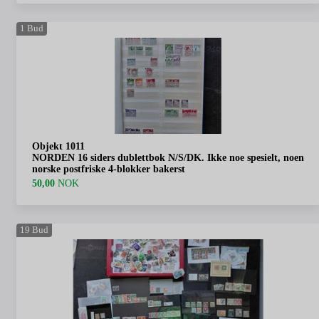
1
Bud
Objekt 1011
NORDEN 16 siders dublettbok N/S/DK. Ikke noe spesielt, noen
norske postfriske 4-blokker bakerst
50,00
NOK
19
Bud