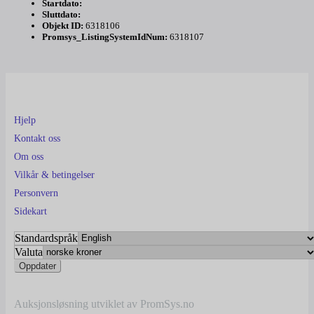
Startdato:
Sluttdato:
Objekt ID:
6318106
Promsys_ListingSystemIdNum:
6318107
Hjelp
Kontakt oss
Om oss
Vilkår & betingelser
Personvern
Sidekart
Standardspråk
Valuta
Auksjonsløsning utviklet av PromSys.no