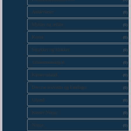
Antikviteter
(0)
Mynter og sedler
(0)
Kunst
(0)
Smykker og klokker
(0)
Jubileumsauksjon
(0)
Kasser utland
(0)
Diverse rekvisita og kataloger
(0)
Utland
(0)
Kasser Norge
(0)
Norge
(0)