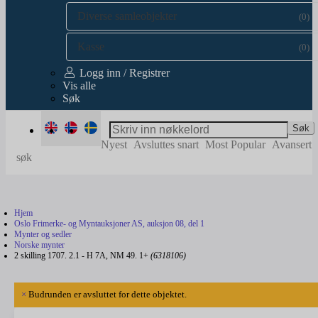
Diverse samleobjekter
(0)
Kasse
(0)
Logg inn / Registrer
Vis alle
Søk
Søk
Nyest
Avsluttes snart
Most Popular
Avansert
søk
Hjem
Oslo Frimerke- og Myntauksjoner AS, auksjon 08, del 1
Mynter og sedler
Norske mynter
2 skilling 1707. 2.1 - H 7A, NM 49. 1+
(6318106)
×
Budrunden er avsluttet for dette objektet.