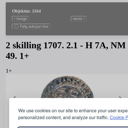
Objektnr. 1164
forrige
neste
Følg auksjon live
2 skilling 1707. 2.1 - H 7A, NM
49. 1+
1+
We use cookies on our site to enhance your user expe
personalized content, and analyze our traffic.
Cookie P