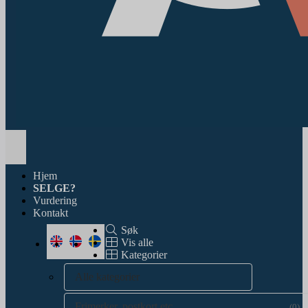
Toggle
navigation
Hjem
SELGE?
Vurdering
Kontakt
Søk
Vis alle
Kategorier
Alle kategorier
Frimerker, postkort etc.
(0)